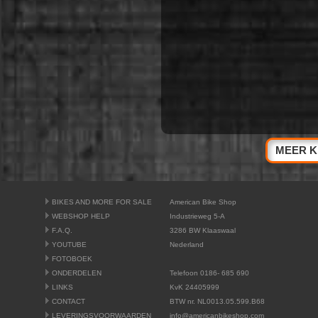
MEER K
BIKES AND MORE FOR SALE
American Bike Shop
WEBSHOP HELP
Industrieweg 5-A
F.A.Q.
3286 BW Klaaswaal
YOUTUBE
Nederland
FOTOBOEK
ONDERDELEN
Telefoon 0186- 685 690
LINKS
KvK 24405999
CONTACT
BTW nr. NL0013.05.599.B68
LEVERINGSVOORWAARDEN
info@americanbikeshop.com