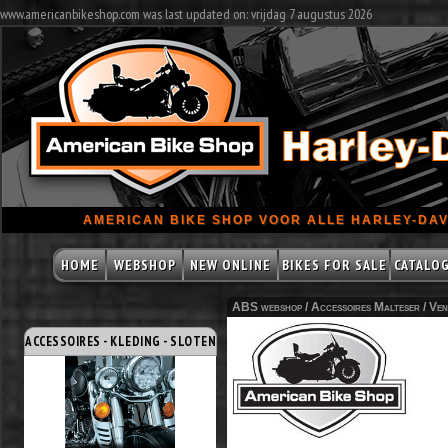
www.americanbikeshop.com was last updated on: vrijdag 7 augustus 2026
AMERICAN BIKE SHOP VOOR ALLE HARLEY-DAV
HOME
WEBSHOP
NEW ONLINE
BIKES FOR SALE
CATALO
ABS webshop /
Accessoires Malteser
/
Ven
ACCESSOIRES - KLEDING - SLOTEN