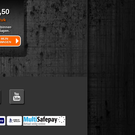
,50
tuk
 binnen
dagen.
 MIJN
LWAGEN