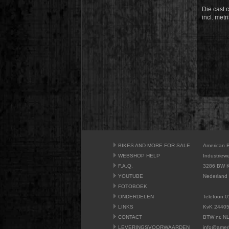
Die cast 
incl. met
BIKES AND MORE FOR SALE
American 
WEBSHOP HELP
Industriew
F.A.Q.
3286 BW K
YOUTUBE
Nederland
FOTOBOEK
ONDERDELEN
Telefoon 0
LINKS
KvK 2440
CONTACT
BTW nr. N
LEVERINGSVOORWAARDEN
info@amer