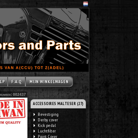
 VAN A(CCU) TOT Z(ADEL)
LP
F.A.Q
MIJN WINKELWAGEN
number: 002437
ACCESSOIRES MALTESER (27)
Bevestiging
Derby cover
Kick pedal
Luchtfilter
Point Cover