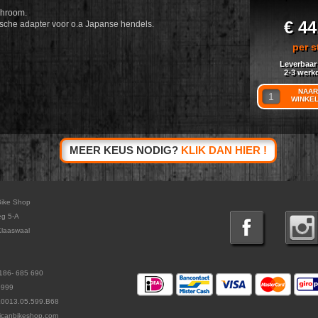
chroom.
€ 44
rische adapter voor o.a Japanse hendels.
per s
Leverbaar
2-3 werk
NAAR
WINKE
MEER KEUS NODIG?
KLIK DAN HIER !
Bike Shop
eg 5-A
laaswaal
186- 685 690
5999
L0013.05.599.B68
icanbikeshop.com