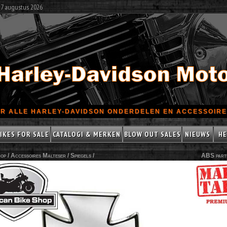
 7 augustus 2026
R ALLE HARLEY-DAVIDSON ONDERDELEN EN ACCESSOIRES
IKES FOR SALE
CATALOGI & MERKEN
BLOW OUT SALES
NIEUWS
HE
op /
Accessoires Malteser
/
Spiegels
/
ABS part