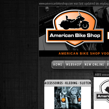
www.americanbikeshop.com was last updated on: vrijdag
AMERICAN BIKE SHOP VOO
HOME
WEBSHOP
NEW ONLINE
B
ABS websh
ACCESSOIRES - KLEDING - SLOTEN