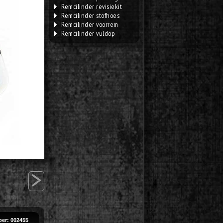
Remcilinder revisiekit
Remcilinder stofhoes
Remcilinder voorrem
Remcilinder vuldop
>
er: 002455