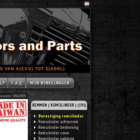
 VAN A(CCU) TOT Z(ADEL)
LP
F.A.Q
MIJN WINKELWAGEN
number: 002455
REMMEN ( REMCILINDER ) (191)
Bevestiging remcilinder
Remcilinder achterrem
Remcilinder bediening
Remcilinder cover
Remcilinder pakking