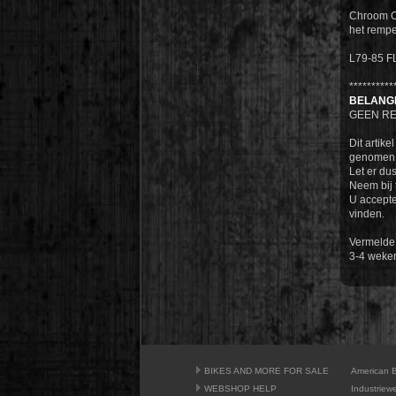
Chroom OE
het rempe
L79-85 F
**********
BELANGR
GEEN RE
Dit artike
genomen 
Let er dus
Neem bij t
U accepte
vinden.
Vermelde 
3-4 weke
BIKES AND MORE FOR SALE
American 
WEBSHOP HELP
Industriew