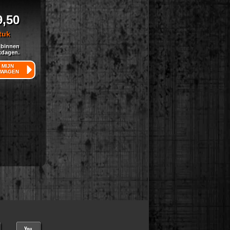
9,50
tuk
 binnen
kdagen.
 MIJN
LWAGEN