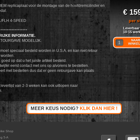
M replicaplaat voor de montage van de hoofdremcilinder en
€ 15
dal.
per s
L/FLH 4-SPEED
Leverbaar
******************
10-15 wer
IJKE INFORMATIE.
TOURGAVE MOGELIJK.
NAAR
WINKE
l moet speciaal besteld worden in U.S.A. en kan niet retour
worden.
 goed op dat u het juiste artikel besteld.
wijfel eerst contact met ons op alvorens te bestellen.
ert met bestellen dus dat er geen retourgave kan plaats
levertijd van 2-3 weken kan ook uitlopen naar
n.
MEER KEUS NODIG?
KLIK DAN HIER !
Bike Shop
eg 5-A