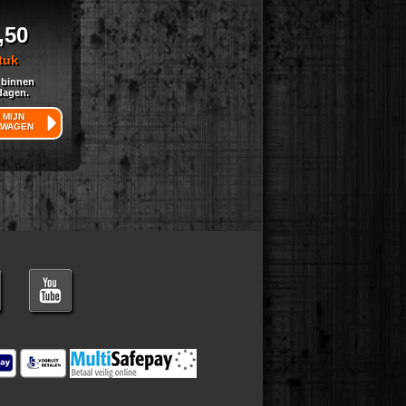
,50
tuk
 binnen
dagen.
 MIJN
LWAGEN