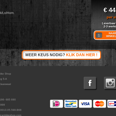
€ 44
i/Lo/Horn.
per s
Leverbaar
2-3 werk
NAAR
WINKE
MEER KEUS NODIG?
KLIK DAN HIER !
Bike Shop
eg 5-A
laaswaal
186- 685 690
5999
L0013.05.599.B68
icanbikeshop.com