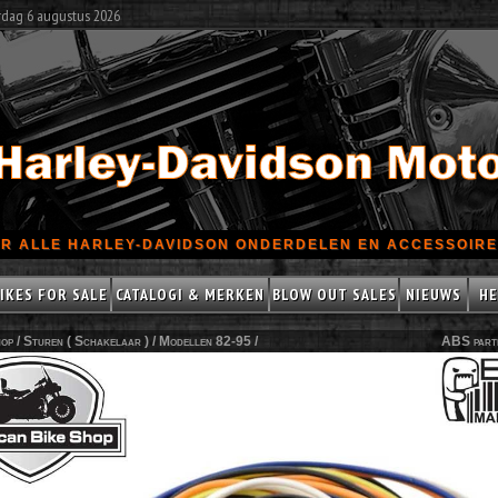
rdag 6 augustus 2026
R ALLE HARLEY-DAVIDSON ONDERDELEN EN ACCESSOIRES
IKES FOR SALE
CATALOGI & MERKEN
BLOW OUT SALES
NIEUWS
HE
op /
Sturen ( Schakelaar )
/
Modellen 82-95
/
ABS part