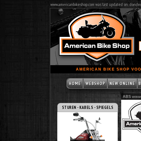
www.americanbikeshop.com was last updated on: donde
AMERICAN BIKE SHOP VOO
HOME
WEBSHOP
NEW ONLINE
B
ABS websh
STUREN - KABELS - SPIEGELS