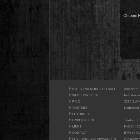
Chroom H
BIKES AND MORE FOR SALE
American 
WEBSHOP HELP
Industriew
F.A.Q.
3286 BW K
YOUTUBE
Nederland
FOTOBOEK
ONDERDELEN
Telefoon 0
LINKS
KvK 2440
CONTACT
BTW nr. N
LEVERINGSVOORWAARDEN
info@amer