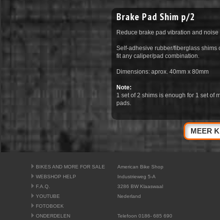
Brake Pad Shim p/2
Reduce brake pad vibration and noise a
Self-adhesive rubber/fiberglass shims 
fit any caliper/pad combination.
Dimensions: aprox. 40mm x 80mm
Note:
1 set of 2 shims is enough for 1 set 
pads.
MEER K
BIKES AND MORE FOR SALE
American Bike Shop
WEBSHOP HELP
Industrieweg 5-A
F.A.Q.
3286 BW Klaaswaal
YOUTUBE
Nederland
FOTOBOEK
ONDERDELEN
Telefoon 0186- 685 690