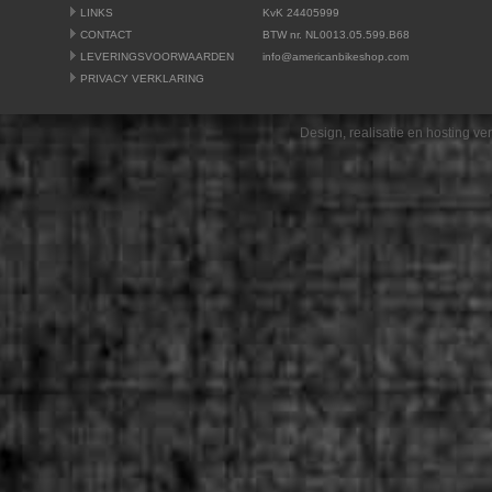
LINKS
KvK 24405999
CONTACT
BTW nr. NL0013.05.599.B68
LEVERINGSVOORWAARDEN
info@americanbikeshop.com
PRIVACY VERKLARING
Design, realisatie en hosting v