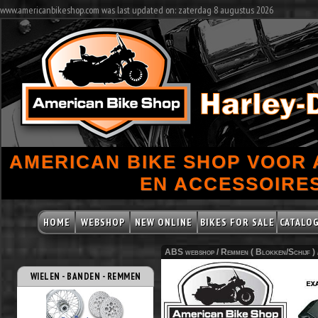
www.americanbikeshop.com was last updated on: zaterdag 8 augustus 2026
AMERICAN BIKE SHOP VOOR
EN ACCESSOIRES
HOME
WEBSHOP
NEW ONLINE
BIKES FOR SALE
CATALO
ABS webshop /
Remmen ( Blokken/Schijf )
WIELEN - BANDEN - REMMEN