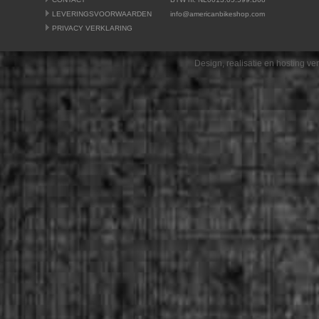
LEVERINGSVOORWAARDEN
info@americanbikeshop.com
PRIVACY VERKLARING
Design, realisatie en hosting v