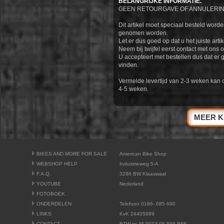
BELANGRIJKE INFORMATIE.
GEEN RETOURGAVE OF ANNULERIN
Dit artikel moet speciaal besteld worde
genomen worden.
Let er dus goed op dat u het juiste artik
Neem bij twijfel eerst contact met ons o
U accepteert met bestellen dus dat er 
vinden.
Vermelde levertijd van 2-3 weken kan 
4-5 weken.
MEER K
BIKES AND MORE FOR SALE
American Bike Shop
WEBSHOP HELP
Industrieweg 5-A
F.A.Q.
3286 BW Klaaswaal
YOUTUBE
Nederland
FOTOBOEK
ONDERDELEN
Telefoon 0186- 685 690
LINKS
KvK 24405999
CONTACT
BTW nr. NL0013.05.599.B68