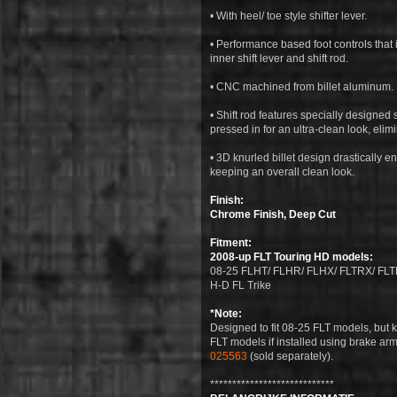
• With heel/ toe style shifter lever.
• Performance based foot controls that i
inner shift lever and shift rod.
• CNC machined from billet aluminum.
• Shift rod features specially designed
pressed in for an ultra-clean look, elim
• 3D knurled billet design drastically e
keeping an overall clean look.
Finish:
Chrome Finish, Deep Cut
Fitment:
2008-up FLT Touring HD models:
08-25 FLHT/ FLHR/ FLHX/ FLTRX/ FL
H-D FL Trike
*Note:
Designed to fit 08-25 FLT models, but k
FLT models if installed using brake a
025563
(sold separately).
****************************