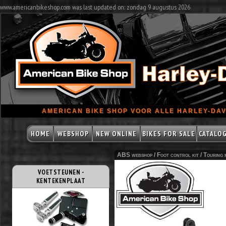
www.americanbikeshop.com was last updated on: zondag 9 augustus 2026
AMERICAN BIKE SHOP VOOR ALLE HARLEY-DAV
HOME
WEBSHOP
NEW ONLINE
BIKES FOR SALE
CATALO
ABS webshop /
Foot control kit
/
Touring 
VOETSTEUNEN -
KENTEKENPLAAT