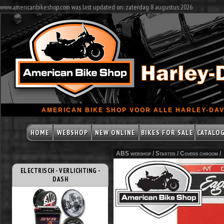
www.americanbikeshop.com was last updated on: zaterdag 8 augustus 2026
AMERICAN BIKE SHOP VOOR ALLE HARLEY-DAV
HOME
WEBSHOP
NEW ONLINE
BIKES FOR SALE
CATALO
ABS webshop /
Starter
/
Covers chroom
/
ELECTRISCH - VERLICHTING -
DASH