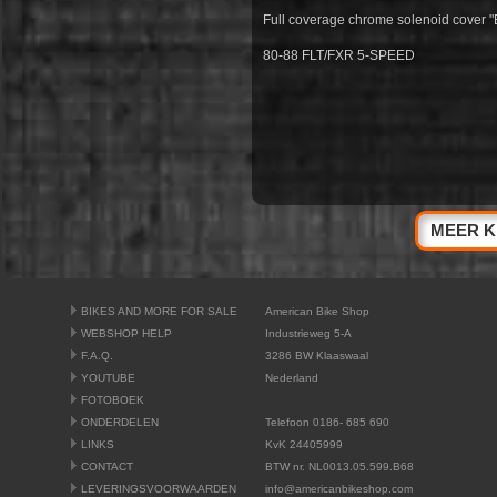
Full coverage chrome solenoid cover "
80-88 FLT/FXR 5-SPEED
MEER K
BIKES AND MORE FOR SALE
American Bike Shop
WEBSHOP HELP
Industrieweg 5-A
F.A.Q.
3286 BW Klaaswaal
YOUTUBE
Nederland
FOTOBOEK
ONDERDELEN
Telefoon 0186- 685 690
LINKS
KvK 24405999
CONTACT
BTW nr. NL0013.05.599.B68
LEVERINGSVOORWAARDEN
info@americanbikeshop.com