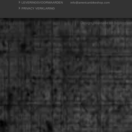
LEVERINGSVOORWAARDEN
info@americanbikeshop.com
PRIVACY VERKLARING
Design, realisatie en hosting v