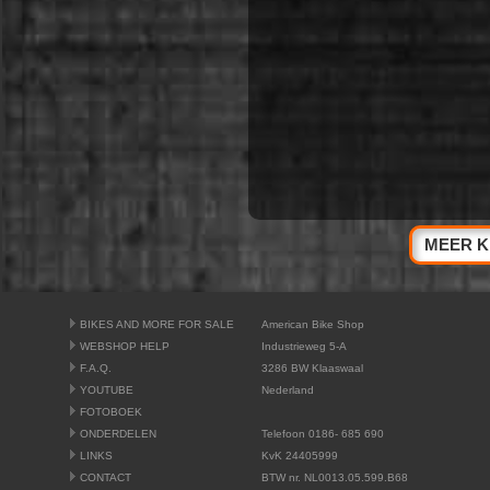
MEER K
BIKES AND MORE FOR SALE
American Bike Shop
WEBSHOP HELP
Industrieweg 5-A
F.A.Q.
3286 BW Klaaswaal
YOUTUBE
Nederland
FOTOBOEK
ONDERDELEN
Telefoon 0186- 685 690
LINKS
KvK 24405999
CONTACT
BTW nr. NL0013.05.599.B68