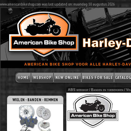
www.americanbikeshop.com was last updated on: maandag 10 augustus 2026
AMERICAN BIKE SHOP VOOR ALLE HARLEY-DAV
HOME
WEBSHOP
NEW ONLINE
BIKES FOR SALE
CATALO
ABS webshop /
Banden en toebehoren
/
Vel
WIELEN - BANDEN - REMMEN