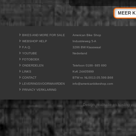
MEER K
BIKES AND MORE FOR SALE
American Bike Shop
WEBSHOP HELP
Industrieweg 5-A
F.A.Q.
3286 BW Klaaswaal
YOUTUBE
Nederland
FOTOBOEK
ONDERDELEN
Telefoon 0186- 685 690
LINKS
KvK 24405999
CONTACT
BTW nr. NL0013.05.599.B68
LEVERINGSVOORWAARDEN
info@americanbikeshop.com
PRIVACY VERKLARING
Design, realisatie en hosting v