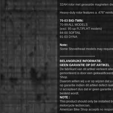
32AH rotor met gesealde magneten die
Heavy-duty rotor features a .476" reinf
70-03 BIG-TWIN:
70-99 ALL MODELS
(excl. 95-up FLT/FLHT models)
84-00 SOFTAIL
91-03 DYNA
Note:
Some Shovelhead models may require 
****************************
BELANGRIJKE INFORMATIE.
GEEN GARANTIE OP DIT ARTIKEL
De fabrikant van dit artikel verleent al
gemonteerd is door een gekwalificeerd
Shop.
Daarom willen wij u er op wijzen dat 
op garantie indien dit artikel defect raa
U accepteert dus dat er geen garantie v
besteld wordt.
NOTE :
This product should only be installed 
motorcycle technician.
American Bike Shop accepts no responsib