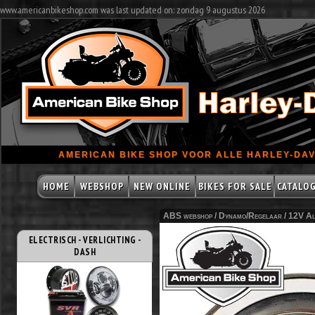
www.americanbikeshop.com was last updated on: zondag 9 augustus 2026
AMERICAN BIKE SHOP VOOR ALLE HARLEY-DAV
HOME
WEBSHOP
NEW ONLINE
BIKES FOR SALE
CATALO
ABS webshop /
Dynamo/Regelaar
/
12V Al
ELECTRISCH - VERLICHTING -
DASH