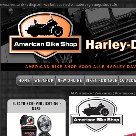
www.americanbikeshop.com was last updated on: zaterdag 8 augustus 2026
AMERICAN BIKE SHOP VOOR ALLE HARLEY-DAV
HOME
WEBSHOP
NEW ONLINE
BIKES FOR SALE
CATALO
ABS webshop /
Verlichting ( Achterlicht )
ELECTRISCH - VERLICHTING -
DASH