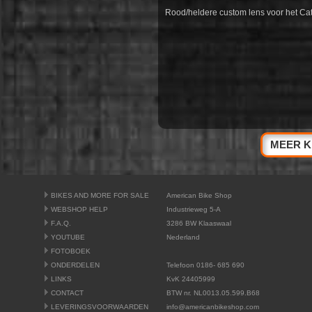
Rood/heldere custom lens voor het Cat-
MEER K
BIKES AND MORE FOR SALE
American Bike Shop
WEBSHOP HELP
Industrieweg 5-A
F.A.Q.
3286 BW Klaaswaal
YOUTUBE
Nederland
FOTOBOEK
ONDERDELEN
Telefoon 0186- 685 690
LINKS
KvK 24405999
CONTACT
BTW nr. NL0013.05.599.B68
LEVERINGSVOORWAARDEN
info@americanbikeshop.com