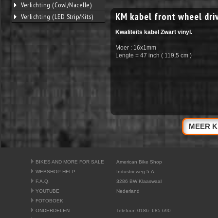
Verlichting (Cowl/Nacelle)
KM kabel front wheel dri
Verlichting (LED Strip/Kits)
Kwaliteits kabel Zwart vinyl.
Moer : 16x1mm
Lengte = 47 inch ( 119,5 cm )
MEER K
BIKES AND MORE FOR SALE
American Bike Shop
WEBSHOP HELP
Industrieweg 5-A
F.A.Q.
3286 BW Klaaswaal
YOUTUBE
Nederland
FOTOBOEK
ONDERDELEN
Telefoon 0186- 685 690