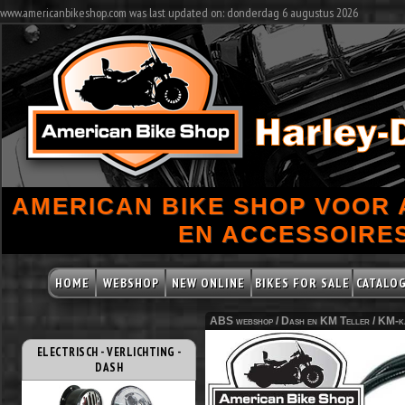
www.americanbikeshop.com was last updated on: donderdag 6 augustus 2026
AMERICAN BIKE SHOP VOOR
EN ACCESSOIRES
HOME
WEBSHOP
NEW ONLINE
BIKES FOR SALE
CATALO
ABS webshop /
Dash en KM Teller
/
KM-ka
ELECTRISCH - VERLICHTING -
DASH