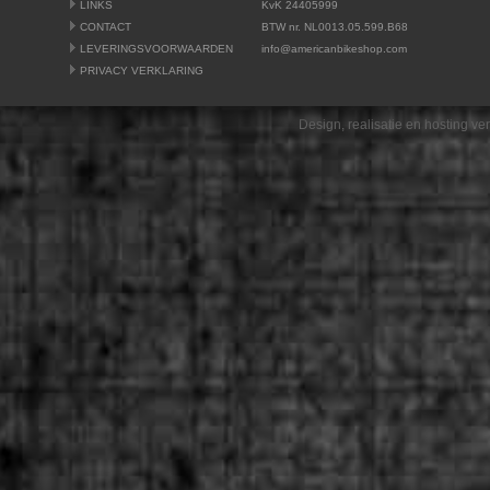
LINKS
KvK 24405999
CONTACT
BTW nr. NL0013.05.599.B68
LEVERINGSVOORWAARDEN
info@americanbikeshop.com
PRIVACY VERKLARING
Design, realisatie en hosting v