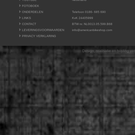
FOTOBOEK
ONDERDELEN
Telefoon 0186- 685 690
LINKS
KvK 24405999
CONTACT
BTW nr. NL0013.05.599.B68
LEVERINGSVOORWAARDEN
info@americanbikeshop.com
PRIVACY VERKLARING
Design, realisatie en hosting v