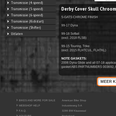
Transmissie (4-speed)
Derby Cover Skull Chroo
Transmissie (5-speed)
Transmissie (6-speed)
5-GATS CHROME FINISH
Transmissie (Kickstart)
99-17 Dyna
Transmissie (Shifter)
Uitlaten
99-18 Softail
(excl. 2018 FLSB)
99-15 Touring, Trike
(excl. 2015 FLHTCUL, FLHTKL)
NOTE GASKETS:
2006 Dyna Glide and all 07-18 applicati
gasket ABS PARTNUMBERS 003692, 0
MEER K
BIKES AND MORE FOR SALE
American Bike Shop
WEBSHOP HELP
Industrieweg 5-A
F.A.Q.
3286 BW Klaaswaal
YOUTUBE
Nederland