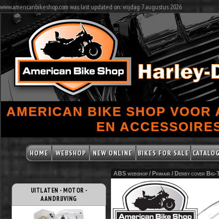
www.americanbikeshop.com was last updated on: vrijdag 7 augustus 2026
AMERICAN BIKE SHOP VOOR
EN ACCESSOIRES
HOME
WEBSHOP
NEW ONLINE
BIKES FOR SALE
CATALO
ABS webshop /
Primair
/
Derby cover Big-
UITLATEN - MOTOR -
AANDRIJVING