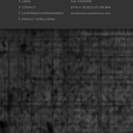
LINKS
KvK 24405999
CONTACT
BTW nr. NL0013.05.599.B68
LEVERINGSVOORWAARDEN
info@americanbikeshop.com
PRIVACY VERKLARING
Design, realisatie en hosting v