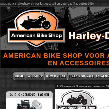
www.americanbikeshop.com was last updated on: zaterdag 8 augustus 2026
AMERICAN BIKE SHOP VOOR
EN ACCESSOIRES
HOME
WEBSHOP
NEW ONLINE
BIKES FOR SALE
CATALO
ABS webshop /
Olietanks en toebehoren
/
P
OLIE - ONDERHOUD - BOEKEN