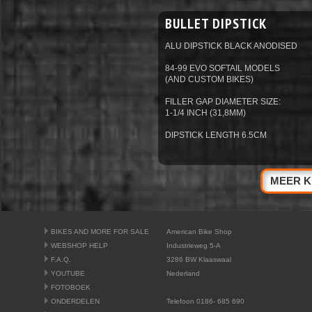
BULLET DIPSTICK
ALU DIPSTICK BLACK ANODISED
84-99 EVO SOFTAIL MODELS
(AND CUSTOM BIKES)
FILLER GAP DIAMETER SIZE:
1-1/4 INCH (31,8MM)
DIPSTICK LENGTH 6.5CM
MEER K
BIKES AND MORE FOR SALE
American Bike Shop
WEBSHOP HELP
Industrieweg 5-A
F.A.Q.
3286 BW Klaaswaal
YOUTUBE
Nederland
FOTOBOEK
ONDERDELEN
Telefoon 0186- 685 690