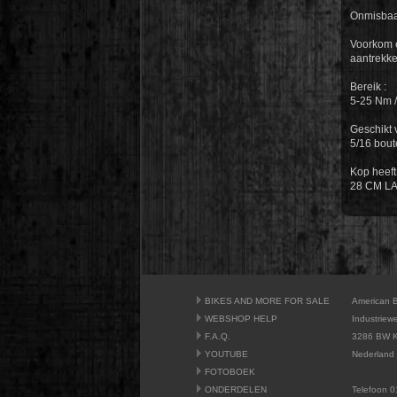
Onmisbaar
Voorkom e
aantrekke
Bereik :
5-25 Nm /
Geschikt
5/16 bout
Kop heeft
28 CM L
BIKES AND MORE FOR SALE
American 
WEBSHOP HELP
Industriew
F.A.Q.
3286 BW K
YOUTUBE
Nederland
FOTOBOEK
ONDERDELEN
Telefoon 0