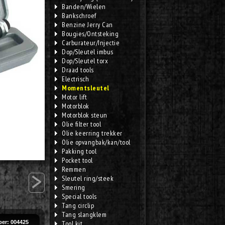
Banden/Wielen
Bankschroef
Benzine Jerry Can
Bougies/Ontsteking
Carburateur/Injectie
Dop/Sleutel imbus
Dop/Sleutel torx
Draad tools
Electrisch
Momentsleutel
Motor lift
Motorblok
Motorblok steun
Olie filter tool
Olie keerring trekker
Olie opvangbak/kan/tool
Pakking tool
Pocket tool
>
Remmen
Sleutel ring/steek
Smering
Special tools
Tang circlip
Tang slangklem
er: 004425
Tool kit