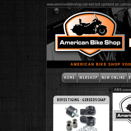
www.americanbikeshop.com was last updated on: zaterd
AMERICAN BIKE SHOP VOO
HOME
WEBSHOP
NEW ONLINE
B
ABS websh
BEVESTIGING - GEREEDSCHAP