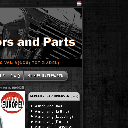
 VAN A(CCU) TOT Z(ADEL)
LP
F.A.Q
MIJN WINKELWAGEN
number: 004425
GEREEDSCHAP DIVERSEN (372)
Aandrijving (Belt)
Aandrijving (Ketting)
Aandrijving (Koppeling)
Aandrijving (Primair)
Aandrijving (Transmissie)