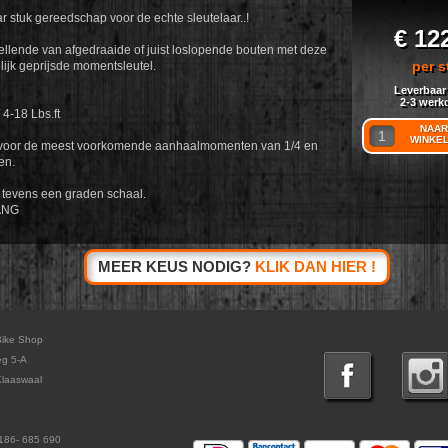
 stuk gereedschap voor de echte sleutelaar..!
€ 12
llende van afgedraaide of juist loslopende bouten met deze
per s
lijk geprijsde momentsleutel.
Leverbaar
2-3 werk
 4-18 Lbs.ft
NAAR
WINKE
 voor de meest voorkomende aanhaalmomenten van 1/4 en
en.
 tevens een graden schaal.
ANG
MEER KEUS NODIG?
KLIK DAN HIER !
Bike Shop
eg 5-A
laaswaal
186- 685 690