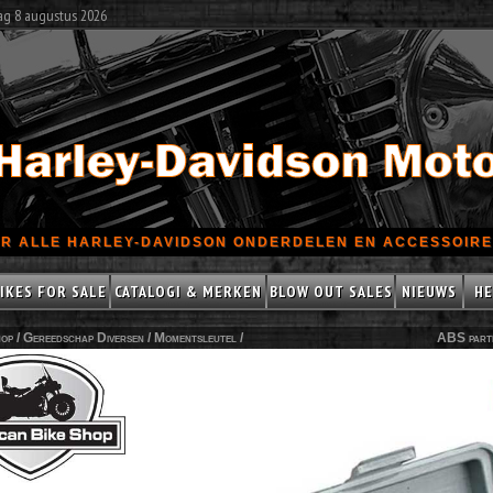
ag 8 augustus 2026
R ALLE HARLEY-DAVIDSON ONDERDELEN EN ACCESSOIRES
IKES FOR SALE
CATALOGI & MERKEN
BLOW OUT SALES
NIEUWS
HE
op /
Gereedschap Diversen
/
Momentsleutel
/
ABS part