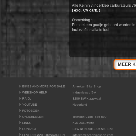
Alle Keihin vlinderklep carburateurs 76
( excl. CV carb. )
Opmerking :
Er moet een gaatje geboord worden in 
Inclusief installatie tool.
MEER K
BIKES AND MORE FOR SALE
American Bike Shop
WEBSHOP HELP
Industrieweg 5-A
F.A.Q.
3286 BW Klaaswaal
YOUTUBE
Nederland
FOTOBOEK
ONDERDELEN
Telefoon 0186- 685 690
LINKS
KvK 24405999
CONTACT
BTW nr. NL0013.05.599.B68
LEVERINGSVOORWAARDEN
info@americanbikeshop.com