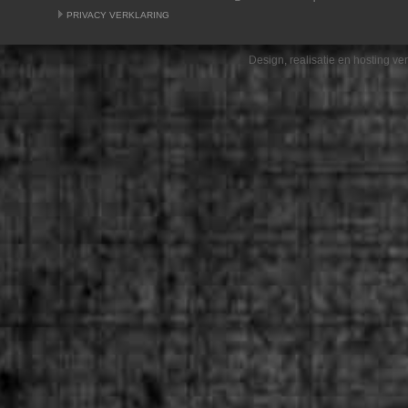
PRIVACY VERKLARING
Design, realisatie en hosting v