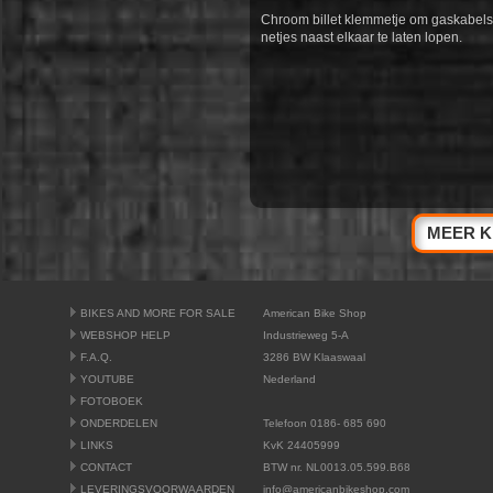
Chroom billet klemmetje om gaskabels
netjes naast elkaar te laten lopen.
MEER K
BIKES AND MORE FOR SALE
American Bike Shop
WEBSHOP HELP
Industrieweg 5-A
F.A.Q.
3286 BW Klaaswaal
YOUTUBE
Nederland
FOTOBOEK
ONDERDELEN
Telefoon 0186- 685 690
LINKS
KvK 24405999
CONTACT
BTW nr. NL0013.05.599.B68
LEVERINGSVOORWAARDEN
info@americanbikeshop.com