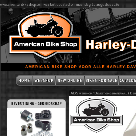
www.americanbikeshop.com was last updated on: maandag 10 augustus 2026
AMERICAN BIKE SHOP VOOR ALLE HARLEY-DAV
HOME
WEBSHOP
NEW ONLINE
BIKES FOR SALE
CATALO
ABS webshop /
Bevestigingsmateriaal
/
Beu
BEVESTIGING - GEREEDSCHAP