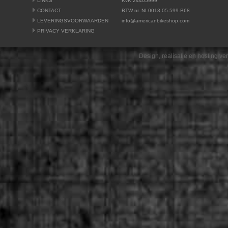
LINKS
KvK 24405999
CONTACT
BTW nr. NL0013.05.599.B68
LEVERINGSVOORWAARDEN
info@americanbikeshop.com
PRIVACY VERKLARING
Design, realisatie en hosting v