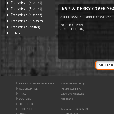
Transmissie (4-speed)
INSP. & DERBY COVER SE
Transmissie (5-speed)
Transmissie (6-speed)
STEEL BASE & RUBBER COAT .062" 
Transmissie (Kickstart)
70-98 BIG-TWIN
Transmissie (Shifter)
(EXCL. FLT, FXR)
Uitlaten
MEER K
BIKES AND MORE FOR SALE
American Bike Shop
WEBSHOP HELP
Industrieweg 5-A
F.A.Q.
3286 BW Klaaswaal
YOUTUBE
Nederland
FOTOBOEK
ONDERDELEN
Telefoon 0186- 685 690