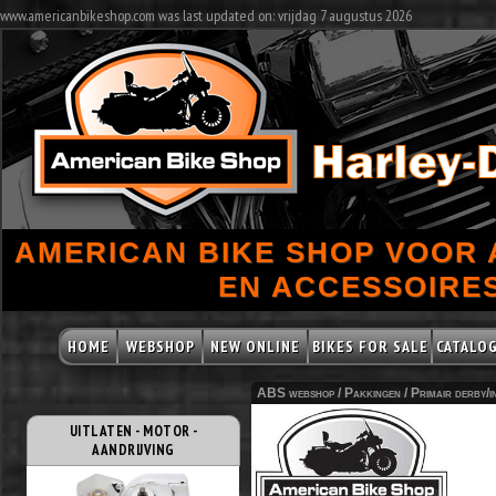
www.americanbikeshop.com was last updated on: vrijdag 7 augustus 2026
AMERICAN BIKE SHOP VOOR
EN ACCESSOIRES
HOME
WEBSHOP
NEW ONLINE
BIKES FOR SALE
CATALO
ABS webshop /
Pakkingen
/
Primair derby/i
UITLATEN - MOTOR -
AANDRIJVING