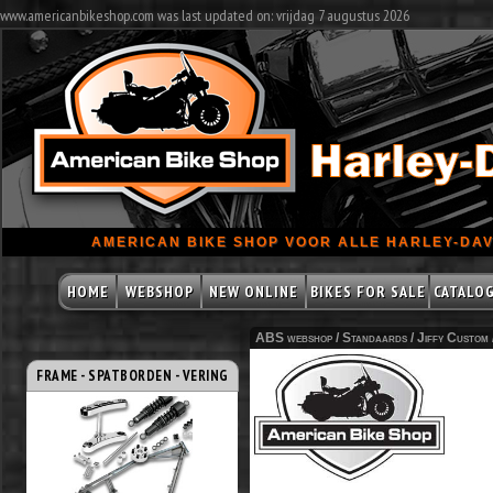
www.americanbikeshop.com was last updated on: vrijdag 7 augustus 2026
AMERICAN BIKE SHOP VOOR ALLE HARLEY-DAV
HOME
WEBSHOP
NEW ONLINE
BIKES FOR SALE
CATALO
ABS webshop /
Standaards
/
Jiffy Custom
FRAME - SPATBORDEN - VERING