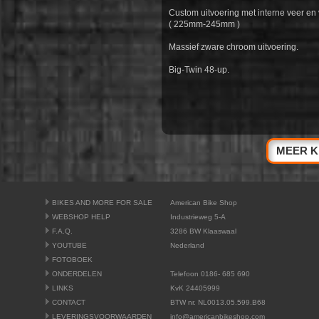
Custom uitvoering met interne veer en 
( 225mm-245mm )
Massief zware chroom uitvoering.
Big-Twin 48-up.
MEER K
BIKES AND MORE FOR SALE
American Bike Shop
WEBSHOP HELP
Industrieweg 5-A
F.A.Q.
3286 BW Klaaswaal
YOUTUBE
Nederland
FOTOBOEK
ONDERDELEN
Telefoon 0186- 685 690
LINKS
KvK 24405999
CONTACT
BTW nr. NL0013.05.599.B68
LEVERINGSVOORWAARDEN
info@americanbikeshop.com