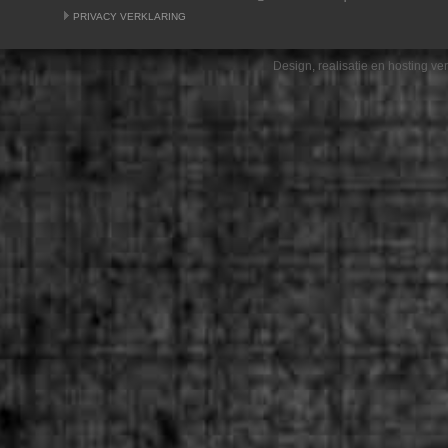
PRIVACY VERKLARING
Design, realisatie en hosting v