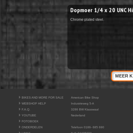
Dopmoer 1/4 x 20 UNC H
Chrome plated steel.
MEER K
BIKES AND MORE FOR SALE
American Bike Shop
WEBSHOP HELP
Industrieweg 5-A
F.A.Q.
3286 BW Klaaswaal
YOUTUBE
Nederland
FOTOBOEK
ONDERDELEN
Telefoon 0186- 685 690