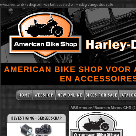
www.americanbikeshop.com was last updated on: vrijdag 7 augustus 2026
AMERICAN BIKE SHOP VOOR
EN ACCESSOIRES
HOME
WEBSHOP
NEW ONLINE
BIKES FOR SALE
CATALO
ABS webshop /
Bouten en Moeren CHR (2
BEVESTIGING - GEREEDSCHAP