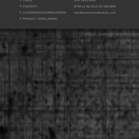
LINKS
KvK 24405999
CONTACT
BTW nr. NL0013.05.599.B68
LEVERINGSVOORWAARDEN
info@americanbikeshop.com
PRIVACY VERKLARING
Design, realisatie en hosting v