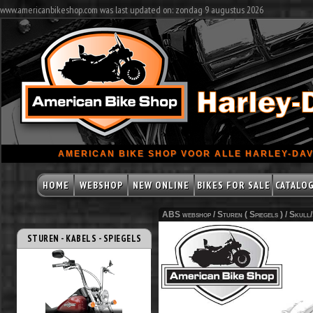
www.americanbikeshop.com was last updated on: zondag 9 augustus 2026
AMERICAN BIKE SHOP VOOR ALLE HARLEY-DAV
HOME
WEBSHOP
NEW ONLINE
BIKES FOR SALE
CATALO
ABS webshop /
Sturen ( Spiegels )
/
Skull/
STUREN - KABELS - SPIEGELS