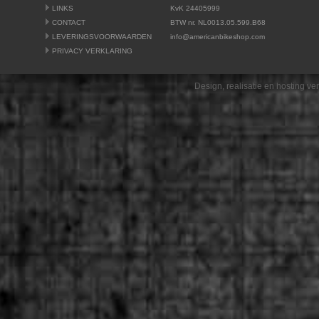
LINKS
KvK 24405999
CONTACT
BTW nr. NL0013.05.599.B68
LEVERINGSVOORWAARDEN
info@americanbikeshop.com
PRIVACY VERKLARING
Design, realisatie en hosting v