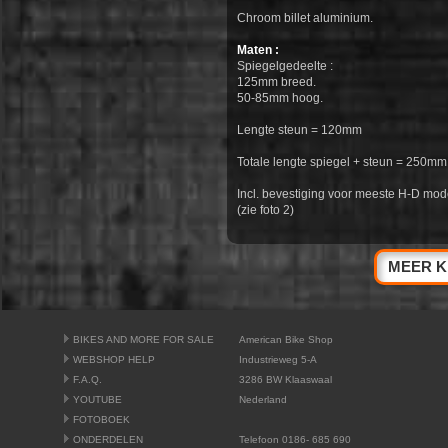
Chroom billet aluminium.
Maten :
Spiegelgedeelte :
125mm breed.
50-85mm hoog.
Lengte steun = 120mm
Totale lengte spiegel + steun = 250mm
Incl. bevestiging voor meeste H-D mod
(zie foto 2)
MEER K
BIKES AND MORE FOR SALE
American Bike Shop
WEBSHOP HELP
Industrieweg 5-A
F.A.Q.
3286 BW Klaaswaal
YOUTUBE
Nederland
FOTOBOEK
ONDERDELEN
Telefoon 0186- 685 690