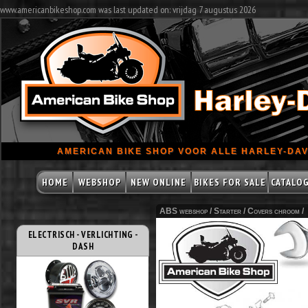
www.americanbikeshop.com was last updated on: vrijdag 7 augustus 2026
AMERICAN BIKE SHOP VOOR ALLE HARLEY-DAV
HOME
WEBSHOP
NEW ONLINE
BIKES FOR SALE
CATALO
ABS webshop /
Starter
/
Covers chroom
/
ELECTRISCH - VERLICHTING -
DASH