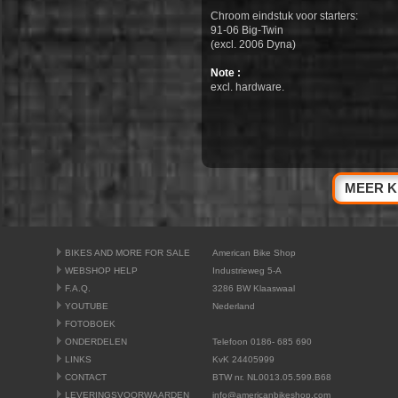
Chroom eindstuk voor starters:
91-06 Big-Twin
(excl. 2006 Dyna)
Note :
excl. hardware.
MEER K
BIKES AND MORE FOR SALE
American Bike Shop
WEBSHOP HELP
Industrieweg 5-A
F.A.Q.
3286 BW Klaaswaal
YOUTUBE
Nederland
FOTOBOEK
ONDERDELEN
Telefoon 0186- 685 690
LINKS
KvK 24405999
CONTACT
BTW nr. NL0013.05.599.B68
LEVERINGSVOORWAARDEN
info@americanbikeshop.com