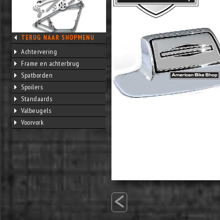
TERUG NAAR SHOPMENU
Achtervering
Frame en achterbrug
Spatborden
Spoilers
Standaards
Valbeugels
Voorvork
<