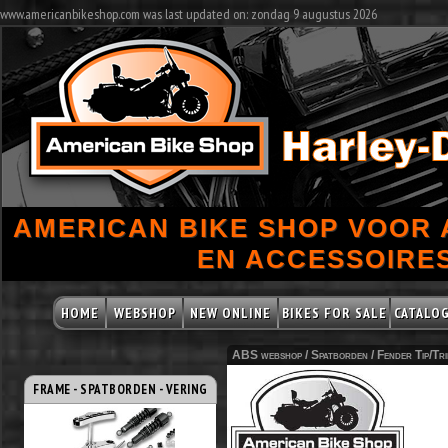
www.americanbikeshop.com was last updated on: zondag 9 augustus 2026
AMERICAN BIKE SHOP VOOR
EN ACCESSOIRES
HOME
WEBSHOP
NEW ONLINE
BIKES FOR SALE
CATALO
ABS webshop /
Spatborden
/
Fender Tip/Tr
FRAME - SPATBORDEN - VERING