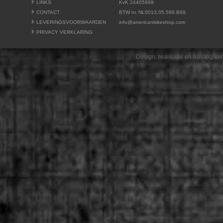
LINKS
KvK 24405999
CONTACT
BTW nr. NL0013.05.599.B68
LEVERINGSVOORWAARDEN
info@americanbikeshop.com
PRIVACY VERKLARING
Design, realisatie en hosting v