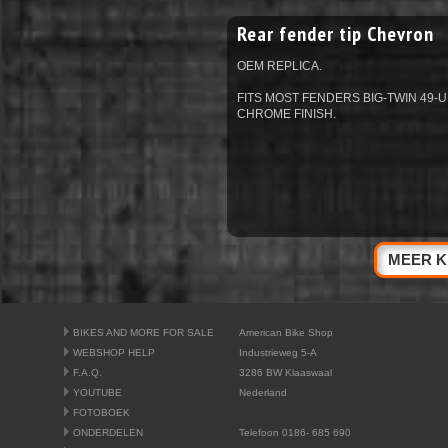
Rear fender tip Chevron
OEM REPLICA.
FITS MOST FENDERS BIG-TWIN 49-U
CHROME FINISH.
MEER K
BIKES AND MORE FOR SALE
American Bike Shop
WEBSHOP HELP
Industrieweg 5-A
F.A.Q.
3286 BW Klaaswaal
YOUTUBE
Nederland
FOTOBOEK
ONDERDELEN
Telefoon 0186- 685 690