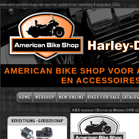
www.americanbikeshop.com was last updated on: zaterdag 8 augustus 2026
AMERICAN BIKE SHOP VOOR
EN ACCESSOIRES
HOME
WEBSHOP
NEW ONLINE
BIKES FOR SALE
CATALO
ABS webshop /
Bouten en Moeren CHR (2
BEVESTIGING - GEREEDSCHAP