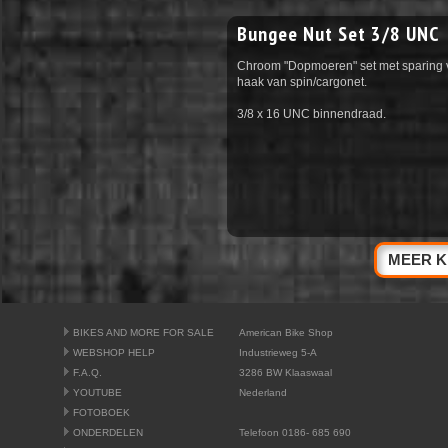
Bungee Nut Set 3/8 UNC
Chroom "Dopmoeren" set met sparing v
haak van spin/cargonet.
3/8 x 16 UNC binnendraad.
MEER K
BIKES AND MORE FOR SALE
American Bike Shop
WEBSHOP HELP
Industrieweg 5-A
F.A.Q.
3286 BW Klaaswaal
YOUTUBE
Nederland
FOTOBOEK
ONDERDELEN
Telefoon 0186- 685 690