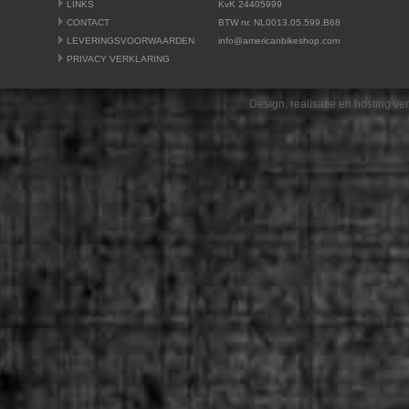
LINKS
KvK 24405999
CONTACT
BTW nr. NL0013.05.599.B68
LEVERINGSVOORWAARDEN
info@americanbikeshop.com
PRIVACY VERKLARING
Design, realisatie en hosting v