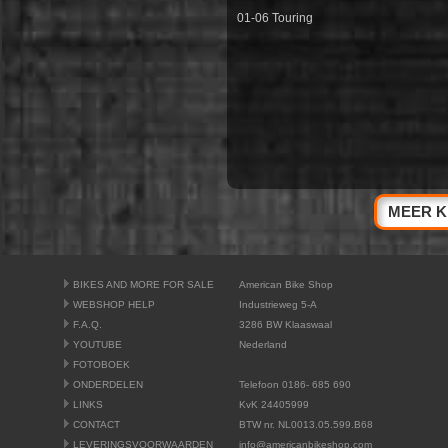
01-06 Touring
MEER K
BIKES AND MORE FOR SALE
American Bike Shop
WEBSHOP HELP
Industrieweg 5-A
F.A.Q.
3286 BW Klaaswaal
YOUTUBE
Nederland
FOTOBOEK
ONDERDELEN
Telefoon 0186- 685 690
LINKS
KvK 24405999
CONTACT
BTW nr. NL0013.05.599.B68
LEVERINGSVOORWAARDEN
info@americanbikeshop.com