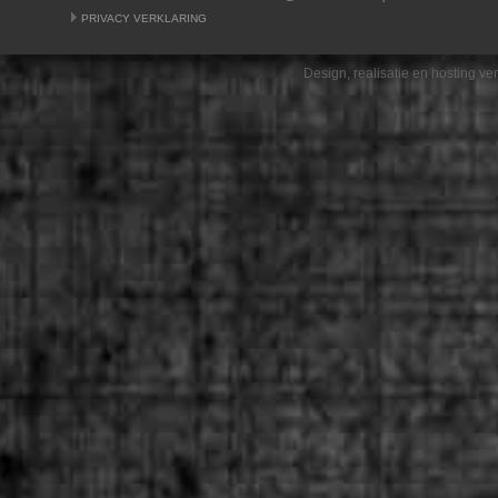
PRIVACY VERKLARING
Design, realisatie en hosting v