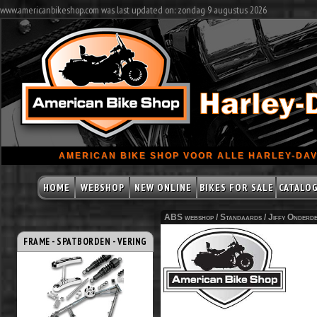
www.americanbikeshop.com was last updated on: zondag 9 augustus 2026
AMERICAN BIKE SHOP VOOR ALLE HARLEY-DAV
HOME
WEBSHOP
NEW ONLINE
BIKES FOR SALE
CATALO
ABS webshop /
Standaards
/
Jiffy Onderd
FRAME - SPATBORDEN - VERING