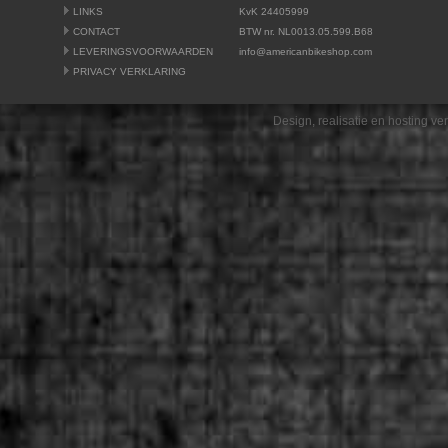
LINKS
KvK 24405999
CONTACT
BTW nr. NL0013.05.599.B68
LEVERINGSVOORWAARDEN
info@americanbikeshop.com
PRIVACY VERKLARING
Design, realisatie en hosting v