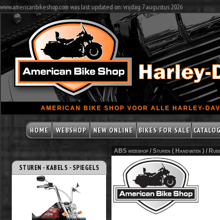
www.americanbikeshop.com was last updated on: vrijdag 7 augustus 2026
AMERICAN BIKE SHOP VOOR ALLE HARLEY-DAV
HOME
WEBSHOP
NEW ONLINE
BIKES FOR SALE
CATALO
ABS webshop /
Sturen ( Handvaten )
/
Rub
STUREN - KABELS - SPIEGELS