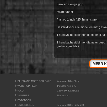
Strak en stevige grip.
Zwart rubber.
Past op 1 inch ( 25,4mm ) sturen.
Geschikt voor alle modellen met gaskab
1 handvat heeft binnendiameter stuur ( 
1 handvat heeft binnendiameter geschik
gashuls ( rechts ).
MEER K
BIKES AND MORE FOR SALE
American Bike Shop
WEBSHOP HELP
Industrieweg 5-A
F.A.Q.
3286 BW Klaaswaal
YOUTUBE
Nederland
FOTOBOEK
ONDERDELEN
Telefoon 0186- 685 690