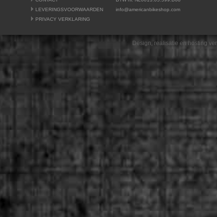
LEVERINGSVOORWAARDEN
info@americanbikeshop.com
PRIVACY VERKLARING
Design, realisatie en hosting v