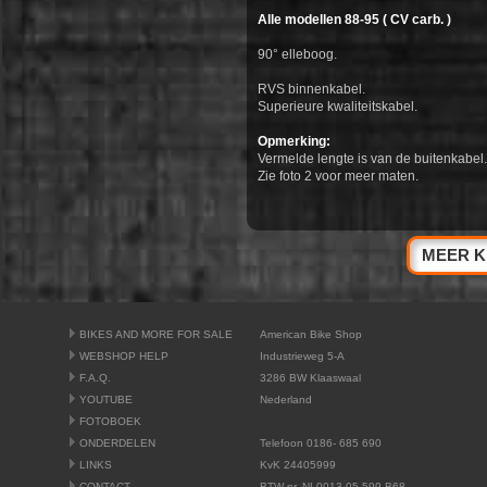
Alle modellen 88-95 ( CV carb. )
90° elleboog.
RVS binnenkabel.
Superieure kwaliteitskabel.
Opmerking:
Vermelde lengte is van de buitenkabel.
Zie foto 2 voor meer maten.
MEER K
BIKES AND MORE FOR SALE
American Bike Shop
WEBSHOP HELP
Industrieweg 5-A
F.A.Q.
3286 BW Klaaswaal
YOUTUBE
Nederland
FOTOBOEK
ONDERDELEN
Telefoon 0186- 685 690
LINKS
KvK 24405999
CONTACT
BTW nr. NL0013.05.599.B68