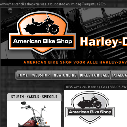
www.americanbikeshop.com was last updated on: vrijdag 7 augustus 2026
AMERICAN BIKE SHOP VOOR ALLE HARLEY-DAV
HOME
WEBSHOP
NEW ONLINE
BIKES FOR SALE
CATALO
ABS webshop /
Kabels ( Gas )
/
88-95 ZW
STUREN - KABELS - SPIEGELS