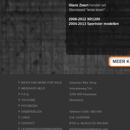
Glans Zwart
hendel set.
Standaard "wide lever"
2008-2012 XR1200
2004-2013 Sportster modellen
MEER K
BIKES AND MORE FOR SALE
American Bike Shop
WEBSHOP HELP
Industrieweg 5-A
F.A.Q.
3286 BW Klaaswaal
YOUTUBE
Nederland
FOTOBOEK
ONDERDELEN
Telefoon 0186- 685 690
LINKS
KvK 24405999
CONTACT
BTW nr. NL0013.05.599.B68
LEVERINGSVOORWAARDEN
info@americanbikeshop.com