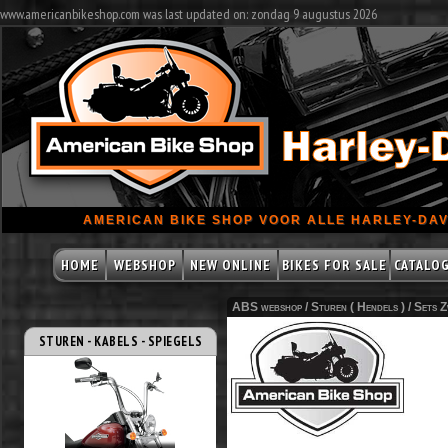
www.americanbikeshop.com was last updated on: zondag 9 augustus 2026
AMERICAN BIKE SHOP VOOR ALLE HARLEY-DAV
HOME
WEBSHOP
NEW ONLINE
BIKES FOR SALE
CATALO
ABS webshop /
Sturen ( Hendels )
/
Sets 
STUREN - KABELS - SPIEGELS