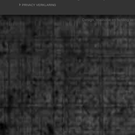
PRIVACY VERKLARING
Design, realisatie en hosting v