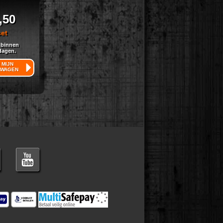
,50
set
 binnen
dagen.
 MIJN
LWAGEN