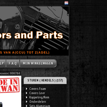
 VAN A(CCU) TOT Z(ADEL)
LP
F.A.Q
MIJN WINKELWAGEN
number: 006764
STUREN ( HENDELS ) (137)
Covers Foam
Covers Leer
Koppeling/Rem
Onderdelen
Sets Aluminium