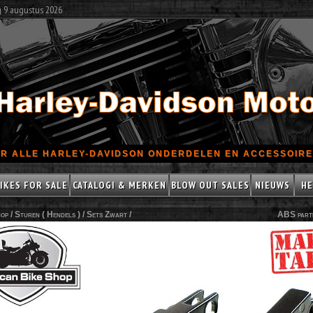
g 9 augustus 2026
R ALLE HARLEY-DAVIDSON ONDERDELEN EN ACCESSOIRES
IKES FOR SALE
CATALOGI & MERKEN
BLOW OUT SALES
NIEUWS
HE
op /
Sturen ( Hendels )
/
Sets Zwart
/
ABS part