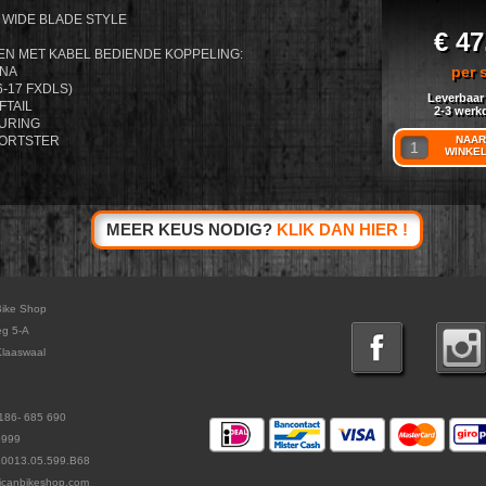
WIDE BLADE STYLE
€ 47
N MET KABEL BEDIENDE KOPPELING:
per 
YNA
6-17 FXDLS)
Leverbaar
FTAIL
2-3 werk
OURING
PORTSTER
NAAR
WINKE
MEER KEUS NODIG?
KLIK DAN HIER !
Bike Shop
eg 5-A
laaswaal
186- 685 690
5999
L0013.05.599.B68
icanbikeshop.com