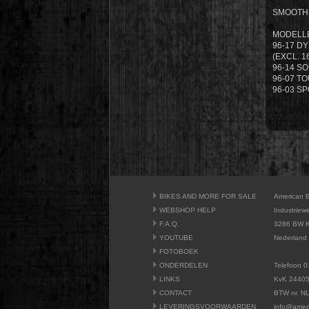
SMOOTH 
MODELLE
96-17 D
(EXCL. 1
96-14 SO
96-07 T
96-03 S
BIKES AND MORE FOR SALE
American 
WEBSHOP HELP
Industriew
F.A.Q.
3286 BW K
YOUTUBE
Nederland
FOTOBOEK
ONDERDELEN
Telefoon 0
LINKS
KvK 2440
CONTACT
BTW nr. N
LEVERINGSVOORWAARDEN
info@amer