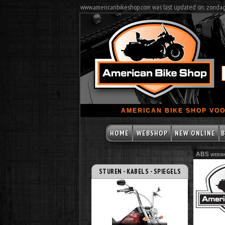
www.americanbikeshop.com was last updated on: zonda
AMERICAN BIKE SHOP VOO
HOME
WEBSHOP
NEW ONLINE
B
ABS websh
STUREN - KABELS - SPIEGELS