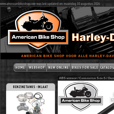
www.americanbikeshop.com was last updated on: maandag 10 augustus 2026
AMERICAN BIKE SHOP VOOR ALLE HARLEY-DAV
HOME
WEBSHOP
NEW ONLINE
BIKES FOR SALE
CATALO
ABS webshop /
Carburateur S-en-S
/
Onde
BENZINETANKS - INLAAT