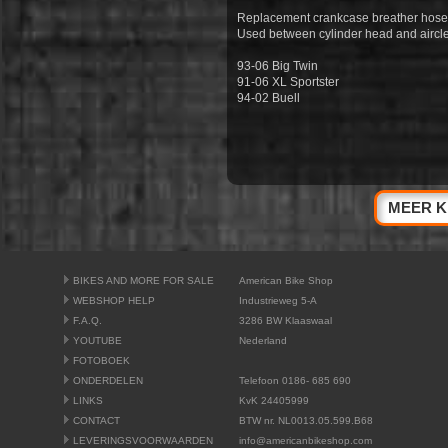
Replacement crankcase breather hose
Used between cylinder head and aircl
93-06 Big Twin
91-06 XL Sportster
94-02 Buell
MEER K
BIKES AND MORE FOR SALE
American Bike Shop
WEBSHOP HELP
Industrieweg 5-A
F.A.Q.
3286 BW Klaaswaal
YOUTUBE
Nederland
FOTOBOEK
ONDERDELEN
Telefoon 0186- 685 690
LINKS
KvK 24405999
CONTACT
BTW nr. NL0013.05.599.B68
LEVERINGSVOORWAARDEN
info@americanbikeshop.com