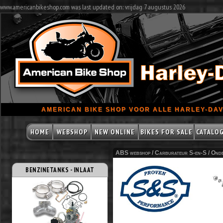
www.americanbikeshop.com was last updated on: vrijdag 7 augustus 2026
AMERICAN BIKE SHOP VOOR ALLE HARLEY-DAV
HOME
WEBSHOP
NEW ONLINE
BIKES FOR SALE
CATALO
ABS webshop /
Carburateur S-en-S
/
Onde
BENZINETANKS - INLAAT