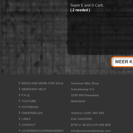
Super E and G Carb.
( 2 needed )
MEER K
BIKES AND MORE FOR SALE
American Bike Shop
WEBSHOP HELP
Industrieweg 5-A
F.A.Q.
3286 BW Klaaswaal
YOUTUBE
Nederland
FOTOBOEK
ONDERDELEN
Telefoon 0186- 685 690
LINKS
KvK 24405999
CONTACT
BTW nr. NL0013.05.599.B68
LEVERINGSVOORWAARDEN
info@americanbikeshop.com