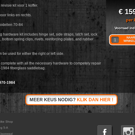
evisie kit voor 1 koffer.
€ 15
oor links en rechts.
per 
odellen 70-84
Voorraad ind
hardware kit includes hinge set, side straps, latch set, lock
NAAR
, bottom spring clips, rivets, reinforcing plates, and rubber
WINKE
n be used for either the right or left side.
 complete with all the necessary hardware to competely repair
1984 fiberglass saddlebag.
970-1984
MEER KEUS NODIG?
KLIK DAN HIER !
Bike Shop
eg 5-A
laaswaal