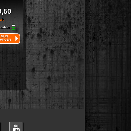
9,50
kit
icator:
 MIJN
LWAGEN