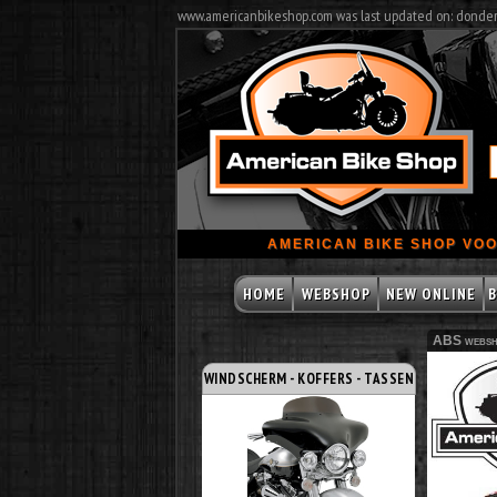
www.americanbikeshop.com was last updated on: donde
AMERICAN BIKE SHOP VOO
HOME
WEBSHOP
NEW ONLINE
B
ABS websh
WINDSCHERM - KOFFERS - TASSEN