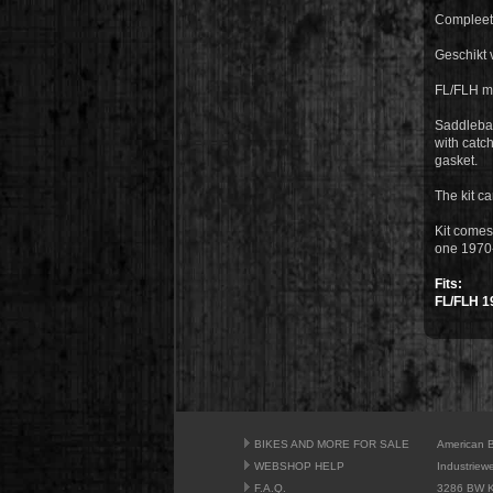
Compleet r
Geschikt v
FL/FLH m
Saddlebag 
with catch
gasket.
The kit ca
Kit comes
one 1970-
Fits:
FL/FLH 1
BIKES AND MORE FOR SALE
American 
WEBSHOP HELP
Industriew
F.A.Q.
3286 BW K