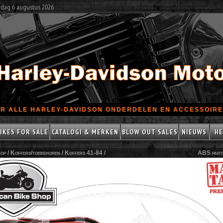
rdag 6 augustus 2026
R ALLE HARLEY-DAVIDSON ONDERDELEN EN ACCESSOIRES
IKES FOR SALE
CATALOGI & MERKEN
BLOW OUT SALES
NIEUWS
HE
op /
Koffers/toebehoren
/
Koffers 41-84
/
ABS part