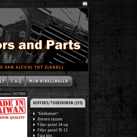
 VAN A(CCU) TOT Z(ADEL)
LP
F.A.Q
MIJN WINKELWAGEN
number: 007990
KOFFERS/TOEBEHOREN (155)
*Emblemen*
Binnen tassen
Filler panel 14-up
Filler panel 93-13
Flag kits