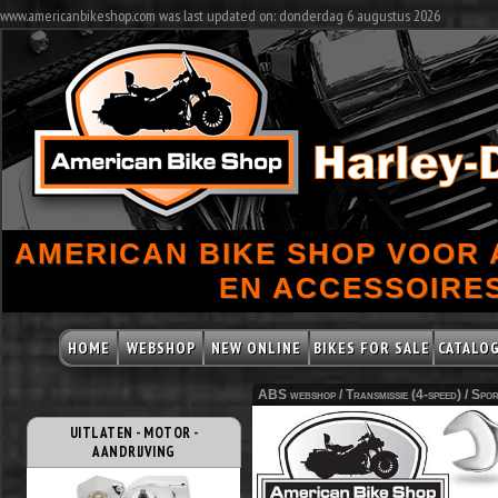
www.americanbikeshop.com was last updated on: donderdag 6 augustus 2026
AMERICAN BIKE SHOP VOOR
EN ACCESSOIRES
HOME
WEBSHOP
NEW ONLINE
BIKES FOR SALE
CATALO
ABS webshop /
Transmissie (4-speed)
/
Spor
UITLATEN - MOTOR -
AANDRIJVING