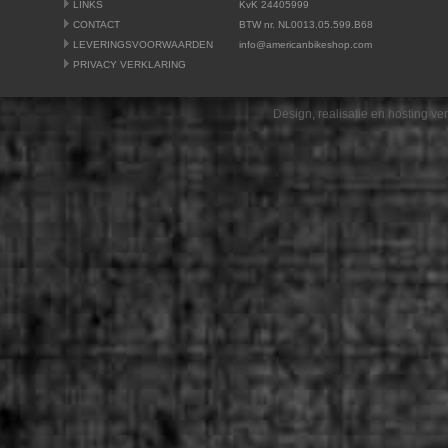
LINKS
KvK 24405999
CONTACT
BTW nr. NL0013.05.599.B68
LEVERINGSVOORWAARDEN
info@americanbikeshop.com
PRIVACY VERKLARING
Design, realisatie en hosting v