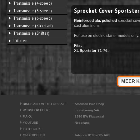
Transmissie (4-speed)
Sprocket Cover Sportste
Transmissie (5-speed)
Transmissie (6-speed)
Reinforced alu. polished
sprocket cove
Transmissie (Kickstart)
cast aluminum.
Transmissie (Shifter)
For use on electric starter models only.
Uitlaten
Fits:
XL Sportster 71-76.
MEER K
BIKES AND MORE FOR SALE
American Bike Shop
WEBSHOP HELP
Industrieweg 5-A
F.A.Q.
3286 BW Klaaswaal
YOUTUBE
Nederland
FOTOBOEK
ONDERDELEN
Telefoon 0186- 685 690