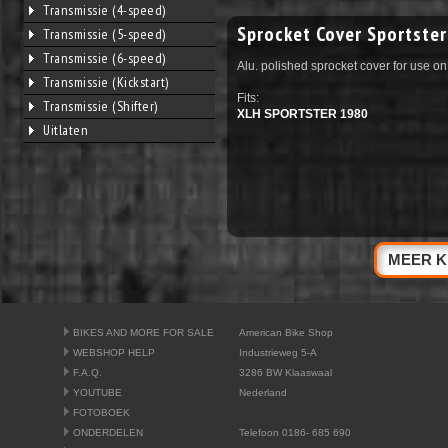
Transmissie (4-speed)
Sprocket Cover Sportster
Transmissie (5-speed)
Transmissie (6-speed)
Alu. polished sprocket cover for use on 
Transmissie (Kickstart)
Fits:
Transmissie (Shifter)
XLH SPORTSTER 1980
Uitlaten
MEER K
BIKES AND MORE FOR SALE
American Bike Shop
WEBSHOP HELP
Industrieweg 5-A
F.A.Q.
3286 BW Klaaswaal
YOUTUBE
Nederland
FOTOBOEK
ONDERDELEN
Telefoon 0186- 685 690