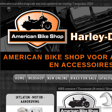
www.americanbikeshop.com was last updated on: vrijdag 7 augustus 2026
AMERICAN BIKE SHOP VOOR
EN ACCESSOIRES
HOME
WEBSHOP
NEW ONLINE
BIKES FOR SALE
CATALO
ABS webshop /
Transmissie (4-speed)
/
Spor
UITLATEN - MOTOR -
AANDRIJVING