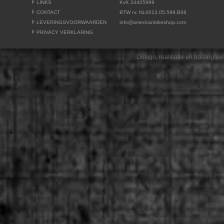
LINKS
KvK 24405999
CONTACT
BTW nr. NL0013.05.599.B68
LEVERINGSVOORWAARDEN
info@americanbikeshop.com
PRIVACY VERKLARING
Design, realisatie en hosting v