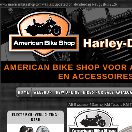
www.americanbikeshop.com was last updated on: donderdag 6 augustus 2026
AMERICAN BIKE SHOP VOOR
EN ACCESSOIRES
HOME
WEBSHOP
NEW ONLINE
BIKES FOR SALE
CATALO
ABS webshop /
Dash en KM Teller
/
KM Te
ELECTRISCH - VERLICHTING -
DASH