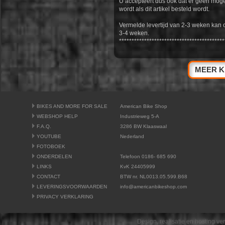
U accepteert dus ook dat er geen moge
wordt als dit artikel besteld wordt.
Vermelde levertijd van 2-3 weken kan 
3-4 weken.
******************************************
MEER K
BIKES AND MORE FOR SALE
American Bike Shop
WEBSHOP HELP
Industrieweg 5-A
F.A.Q.
3286 BW Klaaswaal
YOUTUBE
Nederland
FOTOBOEK
ONDERDELEN
Telefoon 0186- 685 690
LINKS
KvK 24405999
CONTACT
BTW nr. NL0013.05.599.B68
LEVERINGSVOORWAARDEN
info@americanbikeshop.com
PRIVACY VERKLARING
Design, realisatie en hosting v