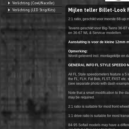
Verlichting (Cowl/Nacelle)
Mijlen teller Billet-Look
Verlichting (LED Strip/Kits)
2:1 ratio, geschikt voor meeste 68-up 
Tevens geschikt voor Big-Twins 36-67 
en 36-67 WL & Servicar modellen.
Aansluiting is voor de kleine 12mm m
Opmerking:
Wordt geleverd incl. montagekitje en d
GENERAL INFO FL STYLE SPEEDO
All FL Style speedometers feature a 5 
the FL, FLH, Fat Bob, FLST, FXST etc. s
(see separate photo with dash exampl
Note that a small modification to the dash
may be required.
2:1 ratio is suitable for most front wheel
1:1 drive ratio is suitable for most tra
84-95 Softail models may have a differe