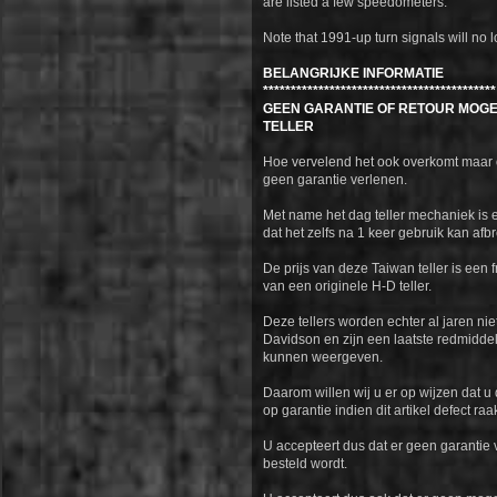
are listed a few speedometers.
Note that 1991-up turn signals will no l
BELANGRIJKE INFORMATIE
******************************************
GEEN GARANTIE OF RETOUR MOGE
TELLER
Hoe vervelend het ook overkomt maar 
geen garantie verlenen.
Met name het dag teller mechaniek is
dat het zelfs na 1 keer gebruik kan afb
De prijs van deze Taiwan teller is een f
van een originele H-D teller.
Deze tellers worden echter al jaren ni
Davidson en zijn een laatste redmiddel
kunnen weergeven.
Daarom willen wij u er op wijzen dat 
op garantie indien dit artikel defect raa
U accepteert dus dat er geen garantie v
besteld wordt.