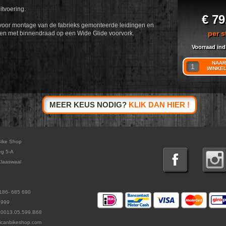
tvoering.
€ 79
voor montage van de fabrieks gemonteerde leidingen en
per s
ngen met binnendraad op een Wide Glide voorvork.
Voorraad ind
NAAR
WINKE
MEER KEUS NODIG?
KLIK DAN HIER !
Bike Shop
eg 5-A
laaswaal
186- 685 690
5999
L0013.05.599.B68
icanbikeshop.com