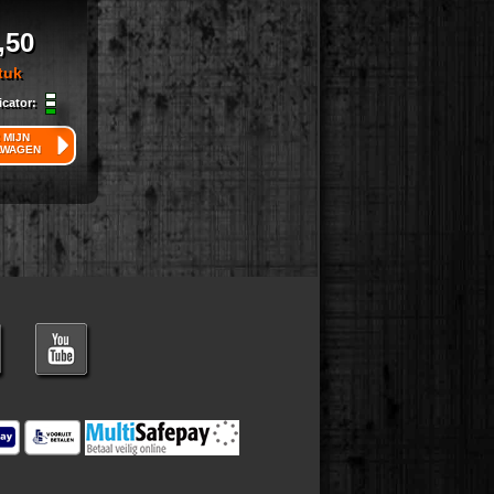
,50
tuk
icator:
 MIJN
LWAGEN