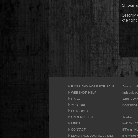
Chroom ui
Geschikt 
knelfitti
BIKES AND MORE FOR SALE
American 
WEBSHOP HELP
Industriew
F.A.Q.
3286 BW K
YOUTUBE
Nederland
FOTOBOEK
ONDERDELEN
Telefoon 0
LINKS
KvK 2440
CONTACT
BTW nr. N
LEVERINGSVOORWAARDEN
info@amer