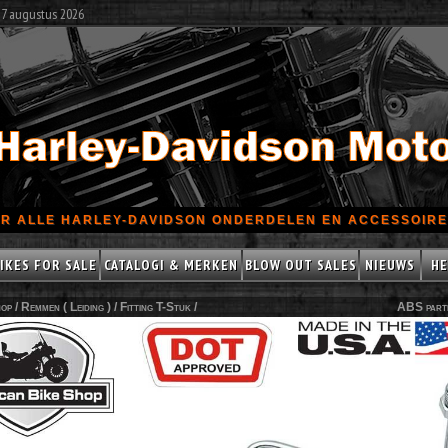
 7 augustus 2026
R ALLE HARLEY-DAVIDSON ONDERDELEN EN ACCESSOIRES
IKES FOR SALE
CATALOGI & MERKEN
BLOW OUT SALES
NIEUWS
HE
op /
Remmen ( Leiding )
/
Fitting T-Stuk
/
ABS part