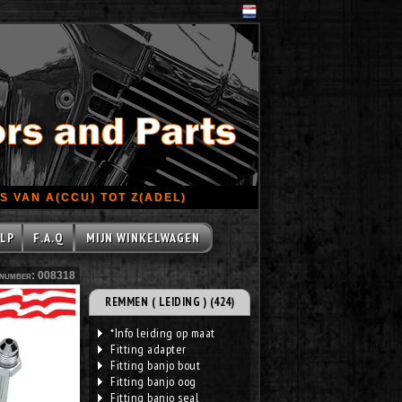
 VAN A(CCU) TOT Z(ADEL)
LP
F.A.Q
MIJN WINKELWAGEN
number: 008318
REMMEN ( LEIDING ) (424)
*Info leiding op maat
Fitting adapter
Fitting banjo bout
Fitting banjo oog
Fitting banjo seal