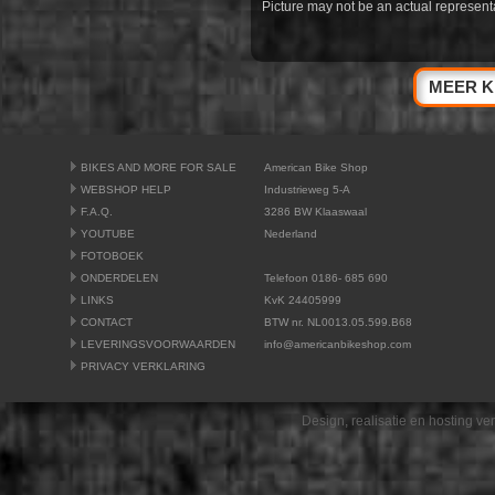
Picture may not be an actual representat
MEER K
BIKES AND MORE FOR SALE
American Bike Shop
WEBSHOP HELP
Industrieweg 5-A
F.A.Q.
3286 BW Klaaswaal
YOUTUBE
Nederland
FOTOBOEK
ONDERDELEN
Telefoon 0186- 685 690
LINKS
KvK 24405999
CONTACT
BTW nr. NL0013.05.599.B68
LEVERINGSVOORWAARDEN
info@americanbikeshop.com
PRIVACY VERKLARING
Design, realisatie en hosting v