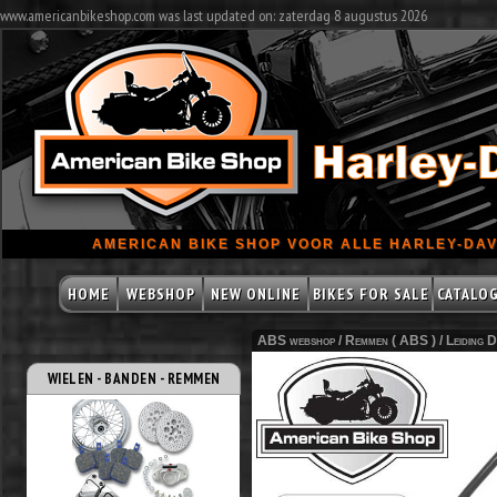
www.americanbikeshop.com was last updated on: zaterdag 8 augustus 2026
AMERICAN BIKE SHOP VOOR ALLE HARLEY-DAV
HOME
WEBSHOP
NEW ONLINE
BIKES FOR SALE
CATALO
ABS webshop /
Remmen ( ABS )
/
Leiding 
WIELEN - BANDEN - REMMEN