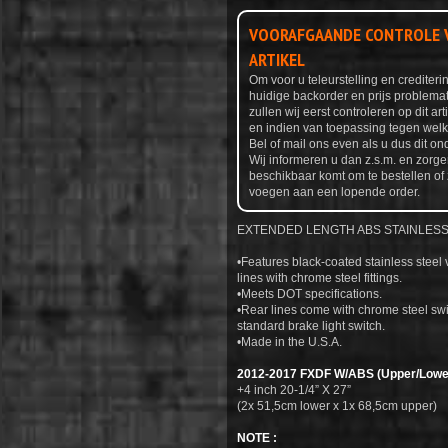
VOORAFGAANDE CONTROLE V
ARTIKEL
Om voor u teleurstelling en credite
huidige backorder en prijs problemat
zullen wij eerst controleren op dit ar
en indien van toepassing tegen welke
Bel of mail ons even als u dus dit ond
Wij informeren u dan z.s.m. en zorge
beschikbaar komt om te bestellen of 
voegen aan een lopende order.
EXTENDED LENGTH ABS STAINLESS 
•Features black-coated stainless steel
lines with chrome steel fittings.
•Meets DOT specifications.
•Rear lines come with chrome steel swi
standard brake light switch.
•Made in the U.S.A.
2012-2017 FXDF W/ABS (Upper/Lowe
+4 inch 20-1/4” X 27”
(2x 51,5cm lower x 1x 68,5cm upper)
NOTE :