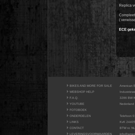
Replica v
Compleet 
( verwiss
ECE geke
BIKES AND MORE FOR SALE
American 
WEBSHOP HELP
Industriew
F.A.Q.
3286 BW K
YOUTUBE
Nederland
FOTOBOEK
ONDERDELEN
Telefoon 0
LINKS
KvK 2440
CONTACT
BTW nr. N
LEVERINGSVOORWAARDEN
info@amer