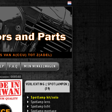
 VAN A(CCU) TOT Z(ADEL)
LP
F.A.Q
MIJN WINKELWAGEN
number: 008540
VERLICHTING ( SPOTLAMPEN )
(59)
Spotlamp kit/solo
Spotlamp lens
Spotlamp licht
Spotlamp montage