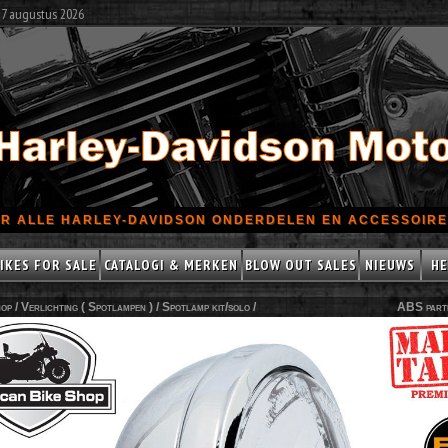
 7 augustus 2026
R ALLE HARLEY-DAVIDSON ONDERDELEN EN ACCESSOIRES
IKES FOR SALE
CATALOGI & MERKEN
BLOW OUT SALES
NIEUWS
HE
op /
Verlichting ( Spotlampen )
/
Spotlamp kit/solo
/
ABS part