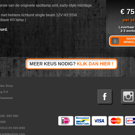
ersie van de originele spotlamp unit, early-style montage.
€ 75
met heldere lichtunit single beam 12V H3 55W.
per st
elbare H3 lamp )
Leverbaar
urd.
2-3 werk
NAAR
WINKE
MEER KEUS NODIG?
KLIK DAN HIER !
Bike Shop
eg 5-A
laaswaal
186- 685 690
5999
L0013.05.599.B68
icanbikeshop.com