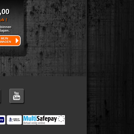
,00
uk !
 binnen
dagen.
 MIJN
LWAGEN