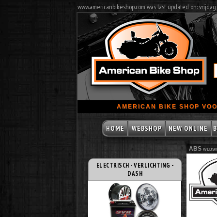
www.americanbikeshop.com was last updated on: vrijdag
AMERICAN BIKE SHOP VOO
HOME
WEBSHOP
NEW ONLINE
B
ABS websh
ELECTRISCH - VERLICHTING -
DASH