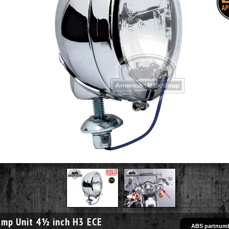
amp Unit 4½ inch H3 ECE
ABS partnumb