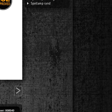
Spotlamp rand
>
er: 008540