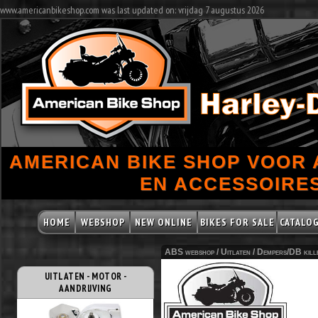
www.americanbikeshop.com was last updated on: vrijdag 7 augustus 2026
AMERICAN BIKE SHOP VOOR
EN ACCESSOIRES
HOME
WEBSHOP
NEW ONLINE
BIKES FOR SALE
CATALO
ABS webshop /
Uitlaten
/
Dempers/DB kill
UITLATEN - MOTOR -
AANDRIJVING