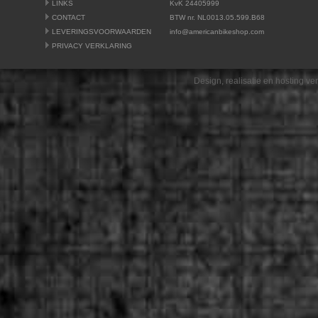
LINKS
KvK 24405999
CONTACT
BTW nr. NL0013.05.599.B68
LEVERINGSVOORWAARDEN
info@americanbikeshop.com
PRIVACY VERKLARING
Design, realisatie en hosting v