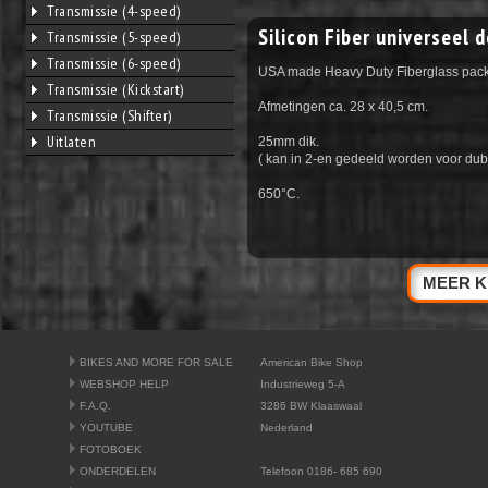
Transmissie (4-speed)
Silicon Fiber universeel
Transmissie (5-speed)
Transmissie (6-speed)
USA made Heavy Duty Fiberglass pack
Transmissie (Kickstart)
Afmetingen ca. 28 x 40,5 cm.
Transmissie (Shifter)
Uitlaten
25mm dik.
( kan in 2-en gedeeld worden voor dub
650°C.
MEER K
BIKES AND MORE FOR SALE
American Bike Shop
WEBSHOP HELP
Industrieweg 5-A
F.A.Q.
3286 BW Klaaswaal
YOUTUBE
Nederland
FOTOBOEK
ONDERDELEN
Telefoon 0186- 685 690