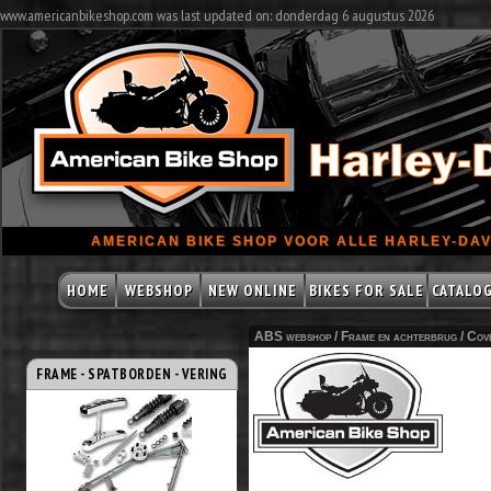
www.americanbikeshop.com was last updated on: donderdag 6 augustus 2026
AMERICAN BIKE SHOP VOOR ALLE HARLEY-DAV
HOME
WEBSHOP
NEW ONLINE
BIKES FOR SALE
CATALO
ABS webshop /
Frame en achterbrug
/
Cov
FRAME - SPATBORDEN - VERING