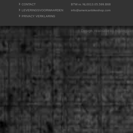
CONTACT
BTW nr. NL0013.05.599.B68
LEVERINGSVOORWAARDEN
info@americanbikeshop.com
PRIVACY VERKLARING
Design, realisatie en hosting v