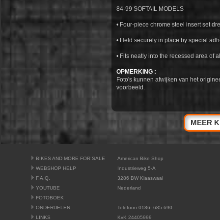
84-99 SOFTAIL MODELS
• Four-piece chrome steel insert set dr
• Held securely in place by special adh
• Fits neatly into the recessed area of a
OPMERKING :
Foto's kunnen afwijken van het origine
voorbeeld.
MEER K
BIKES AND MORE FOR SALE
American Bike Shop
WEBSHOP HELP
Industrieweg 5-A
F.A.Q.
3286 BW Klaaswaal
YOUTUBE
Nederland
FOTOBOEK
ONDERDELEN
Telefoon 0186- 685 690
LINKS
KvK 24405999