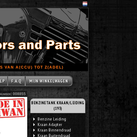
 VAN A(CCU) TOT Z(ADEL)
LP
F.A.Q
MIJN WINKELWAGEN
number: 008855
BENZINETANK KRAAN/LEIDING
(193)
Benzine Leiding
Kraan Adapter
Kraan Binnendraad
Kraan Buitendraad