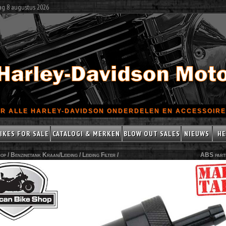
ag 8 augustus 2026
R ALLE HARLEY-DAVIDSON ONDERDELEN EN ACCESSOIRES
IKES FOR SALE
CATALOGI & MERKEN
BLOW OUT SALES
NIEUWS
HE
op /
Benzinetank Kraan/Leiding
/
Leiding Filter
/
ABS part