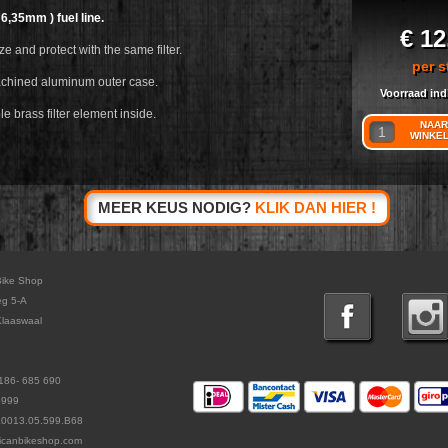
 6,35mm ) fuel line.
€ 12
e and protect with the same filter.
per s
chined aluminum outer case.
Voorraad ind
e brass filter element inside.
NAAR
WINKE
MEER KEUS NODIG?
KLIK DAN HIER !
Bike Shop
eg 5-A
laaswaal
186- 685 690
5999
L0013.05.599.B68
icanbikeshop.com