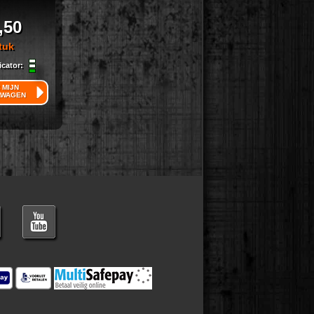
,50
tuk
icator:
 MIJN
LWAGEN