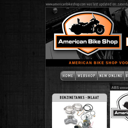
www.americanbikeshop.com was last updated on: zaterd
AMERICAN BIKE SHOP VOO
HOME
WEBSHOP
NEW ONLINE
B
ABS websh
BENZINETANKS - INLAAT