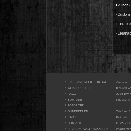
1/4 inch (
• Customiz
• CNC ma
• Cleanabl
BIKES AND MORE FOR SALE
American 
WEBSHOP HELP
Industriew
F.A.Q.
3286 BW K
YOUTUBE
Nederland
FOTOBOEK
ONDERDELEN
Telefoon 0
LINKS
KvK 2440
CONTACT
BTW nr. N
LEVERINGSVOORWAARDEN
info@amer