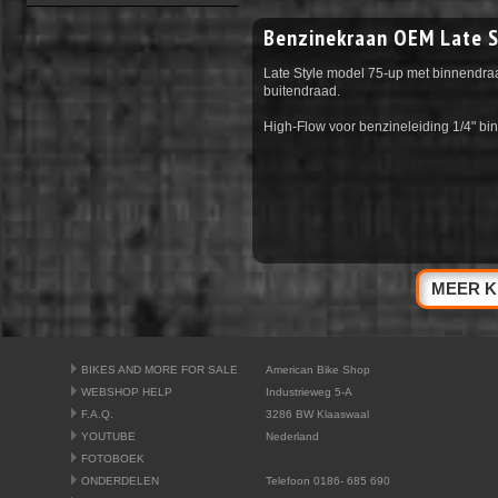
Benzinekraan OEM Late S
Late Style model 75-up met binnendra
buitendraad.
High-Flow voor benzineleiding 1/4" bi
MEER K
BIKES AND MORE FOR SALE
American Bike Shop
WEBSHOP HELP
Industrieweg 5-A
F.A.Q.
3286 BW Klaaswaal
YOUTUBE
Nederland
FOTOBOEK
ONDERDELEN
Telefoon 0186- 685 690