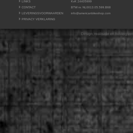
LINKS
KvK 24405999
CONTACT
BTW nr. NL0013.05.599.B68
LEVERINGSVOORWAARDEN
info@americanbikeshop.com
PRIVACY VERKLARING
Design, realisatie en hosting v