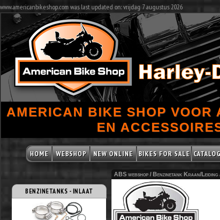
www.americanbikeshop.com was last updated on: vrijdag 7 augustus 2026
AMERICAN BIKE SHOP VOOR
EN ACCESSOIRES
HOME
WEBSHOP
NEW ONLINE
BIKES FOR SALE
CATALO
ABS webshop /
Benzinetank Kraan/Leiding
BENZINETANKS - INLAAT