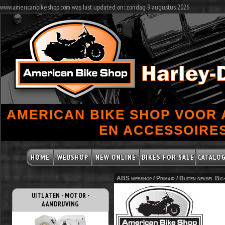
www.americanbikeshop.com was last updated on: zondag 9 augustus 2026
AMERICAN BIKE SHOP VOOR
EN ACCESSOIRES
HOME
WEBSHOP
NEW ONLINE
BIKES FOR SALE
CATALO
ABS webshop /
Primair
/
Buiten deksel Big
UITLATEN - MOTOR -
AANDRIJVING