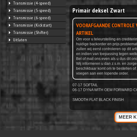
Transmissie (4-speed)
Primair deksel Zwart
Transmissie (5-speed)
Transmissie (6-speed)
VOORAFGAANDE CONTROLE V
Transmissie (Kickstart)
ARTIKEL
Transmissie (Shifter)
Uitlaten
Om voor u teleurstelling en credite
huidige backorder en prijs problemat
zullen wij eerst controleren op dit ar
en indien van toepassing tegen welke
Bel of mail ons even als u dus dit ond
Wij informeren u dan z.s.m. en zorge
beschikbaar komt om te bestellen of 
voegen aan een lopende order.
07-17 SOFTAIL
06-17 DYNA WITH OEM FORWARD 
SMOOTH FLAT BLACK FINISH
MEER K