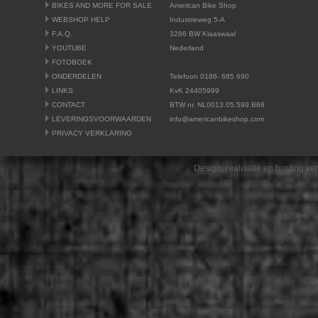
BIKES AND MORE FOR SALE
American Bike Shop
WEBSHOP HELP
Industrieweg 5-A
F.A.Q.
3286 BW Klaaswaal
YOUTUBE
Nederland
FOTOBOEK
ONDERDELEN
Telefoon 0186- 685 690
LINKS
KvK 24405999
CONTACT
BTW nr. NL0013.05.599.B68
LEVERINGSVOORWAARDEN
info@americanbikeshop.com
PRIVACY VERKLARING
Design, realisatie en hosting v