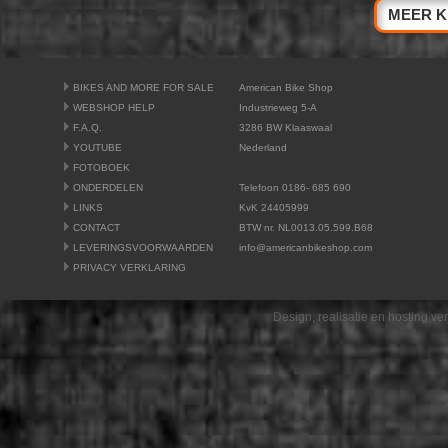
MEER K
BIKES AND MORE FOR SALE
American Bike Shop
WEBSHOP HELP
Industrieweg 5-A
F.A.Q.
3286 BW Klaaswaal
YOUTUBE
Nederland
FOTOBOEK
ONDERDELEN
Telefoon 0186- 685 690
LINKS
KvK 24405999
CONTACT
BTW nr. NL0013.05.599.B68
LEVERINGSVOORWAARDEN
info@americanbikeshop.com
PRIVACY VERKLARING
Design, realisatie en hosting v