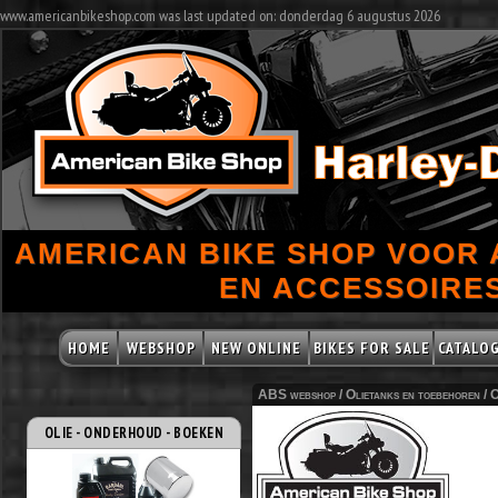
www.americanbikeshop.com was last updated on: donderdag 6 augustus 2026
AMERICAN BIKE SHOP VOOR
EN ACCESSOIRES
HOME
WEBSHOP
NEW ONLINE
BIKES FOR SALE
CATALO
ABS webshop /
Olietanks en toebehoren
/
O
OLIE - ONDERHOUD - BOEKEN