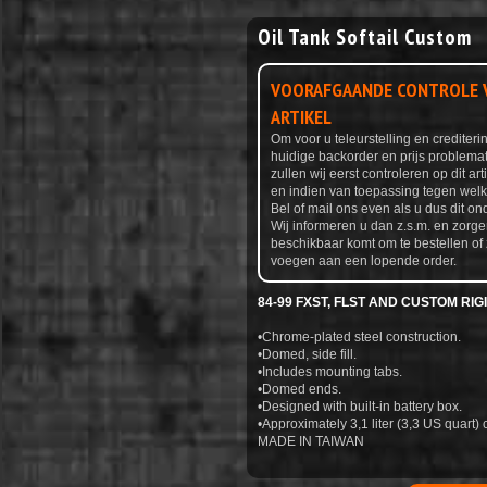
Oil Tank Softail Custom
VOORAFGAANDE CONTROLE V
ARTIKEL
Om voor u teleurstelling en credite
huidige backorder en prijs problemat
zullen wij eerst controleren op dit ar
en indien van toepassing tegen welke
Bel of mail ons even als u dus dit ond
Wij informeren u dan z.s.m. en zorge
beschikbaar komt om te bestellen of 
voegen aan een lopende order.
84-99 FXST, FLST AND CUSTOM RI
•Chrome-plated steel construction.
•Domed, side fill.
•Includes mounting tabs.
•Domed ends.
•Designed with built-in battery box.
•Approximately 3,1 liter (3,3 US quart) 
MADE IN TAIWAN