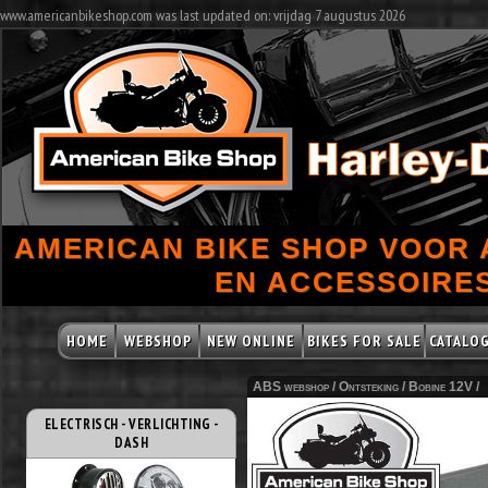
www.americanbikeshop.com was last updated on: vrijdag 7 augustus 2026
AMERICAN BIKE SHOP VOOR
EN ACCESSOIRES
HOME
WEBSHOP
NEW ONLINE
BIKES FOR SALE
CATALO
ABS webshop /
Ontsteking
/
Bobine 12V
/
ELECTRISCH - VERLICHTING -
DASH