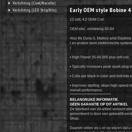
Verlichting (Cowl/Nacelle)
Early OEM style Bobine 
Verlichting (LED Strip/Kits)
12 volt, 4.0 OHM Coil.
OEM elec. ontsteking 80-84.
Also fits Dyna-S, Mallory amd Daytona V
( en andere semi elektronische syste
)
• High Power 35-40.000 plus volt coil.
• Typically increases peak spark plug 
• Coils are black in color and bolt into s
• Improves starting, stops high speed 
overall performance.
****************************
BELANGRIJKE INFORMATIE.
GEEN GARANTIE OP DIT ARTIKEL
De fabrikant van dit artikel verleent al
gemonteerd is door een gekwalificeerd
Shop.
Daarom willen wij u er op wijzen dat 