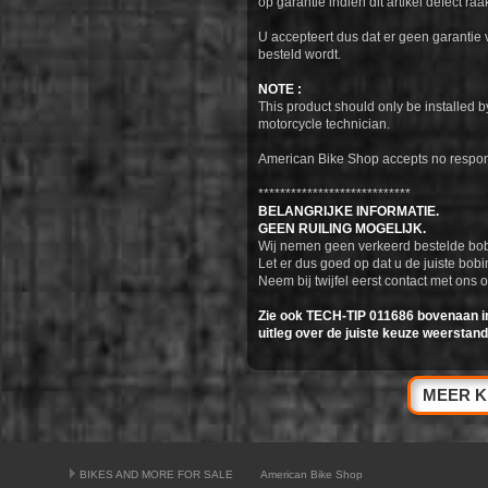
op garantie indien dit artikel defect raa
U accepteert dus dat er geen garantie v
besteld wordt.
NOTE :
This product should only be installed 
motorcycle technician.
American Bike Shop accepts no responsib
****************************
BELANGRIJKE INFORMATIE.
GEEN RUILING MOGELIJK.
Wij nemen geen verkeerd bestelde bob
Let er dus goed op dat u de juiste bobi
Neem bij twijfel eerst contact met ons o
Zie ook TECH-TIP 011686 bovenaan i
uitleg over de juiste keuze weerstand
MEER K
BIKES AND MORE FOR SALE
American Bike Shop