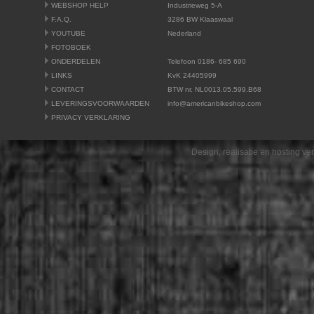
WEBSHOP HELP
Industrieweg 5-A
F.A.Q.
3286 BW Klaaswaal
YOUTUBE
Nederland
FOTOBOEK
ONDERDELEN
Telefoon 0186- 685 690
LINKS
KvK 24405999
CONTACT
BTW nr. NL0013.05.599.B68
LEVERINGSVOORWAARDEN
info@americanbikeshop.com
PRIVACY VERKLARING
Design, realisatie en hosting v