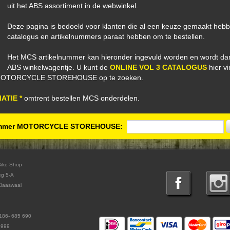
uit het ABS assortiment in de webwinkel.
Deze pagina is bedoeld voor klanten die al een keuze gemaakt he
catalogus en artikelnummers paraat hebben om te bestellen.
Het MCS artikelnummer kan hieronder ingevuld worden en wordt da
ABS winkelwagentje. U kunt de
ONLINE VOL 3 CATALOGUS
hier v
 MOTORCYCLE STOREHOUSE op te zoeken.
ATIE *
omtrent bestellen MCS onderdelen.
ummer MOTORCYCLE STOREHOUSE:
Bike Shop
eg 5-A
laaswaal
186- 685 690
5999