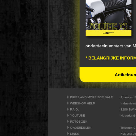
onderdeelnummers van
* BELANGRIJKE INFORM
Artikeln
BIKES AND MORE FOR SALE
American 
WEBSHOP HELP
Industriew
F.A.Q.
3286 BW K
YOUTUBE
Nederland
FOTOBOEK
ONDERDELEN
Telefoon 0
LINKS
KvK 2440