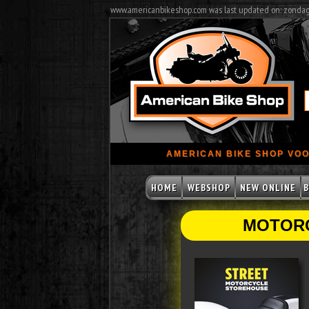
www.americanbikeshop.com was last updated on: zonda
AMERICAN BIKE SHOP VOO
HOME
WEBSHOP
NEW ONLINE
B
MOTORC