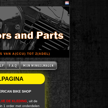
 VAN A(CCU) TOT Z(ADEL)
LP
F.A.Q
MIJN WINKELWAGEN
LPAGINA
ERICAN BIKE SHOP
LVE DE KLEDING
, uit de
in 1 order met onderdelen