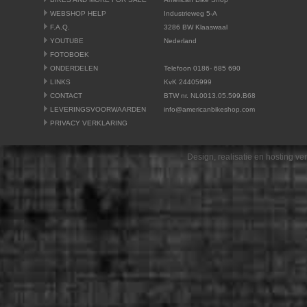
WEBSHOP HELP
Industrieweg 5-A
F.A.Q.
3286 BW Klaaswaal
YOUTUBE
Nederland
FOTOBOEK
ONDERDELEN
Telefoon 0186- 685 690
LINKS
KvK 24405999
CONTACT
BTW nr. NL0013.05.599.B68
LEVERINGSVOORWAARDEN
info@americanbikeshop.com
PRIVACY VERKLARING
Design, realisatie en hosting v