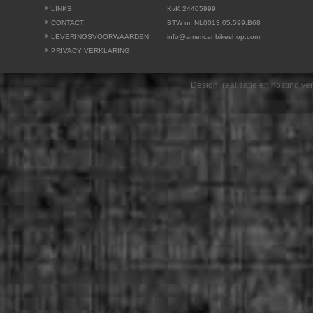
LINKS
KvK 24405999
CONTACT
BTW nr. NL0013.05.599.B68
LEVERINGSVOORWAARDEN
info@americanbikeshop.com
PRIVACY VERKLARING
Design, realisatie en hosting v