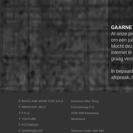
GAARNE 
Al onze pr
om een ju
Mocht deze
internet t
graag verd
In bepaald
afspraak, 
BIKES AND MORE FOR SALE
American Bike Shop
WEBSHOP HELP
Industrieweg 5-A
F.A.Q.
3286 BW Klaaswaal
YOUTUBE
Nederland
FOTOBOEK
ONDERDELEN
Telefoon 0186- 685 690