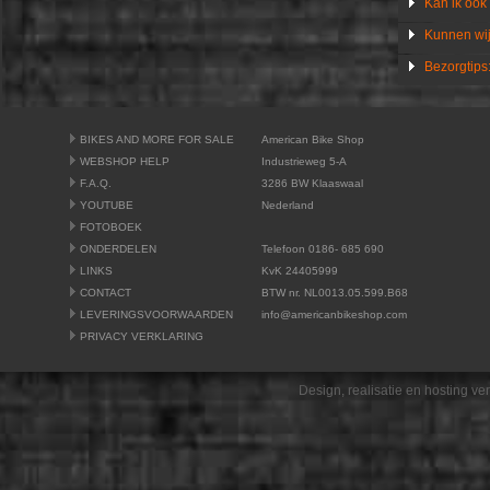
Kan ik ook
Kunnen wij
Bezorgtips
BIKES AND MORE FOR SALE
American Bike Shop
WEBSHOP HELP
Industrieweg 5-A
F.A.Q.
3286 BW Klaaswaal
YOUTUBE
Nederland
FOTOBOEK
ONDERDELEN
Telefoon 0186- 685 690
LINKS
KvK 24405999
CONTACT
BTW nr. NL0013.05.599.B68
LEVERINGSVOORWAARDEN
info@americanbikeshop.com
PRIVACY VERKLARING
Design, realisatie en hosting v