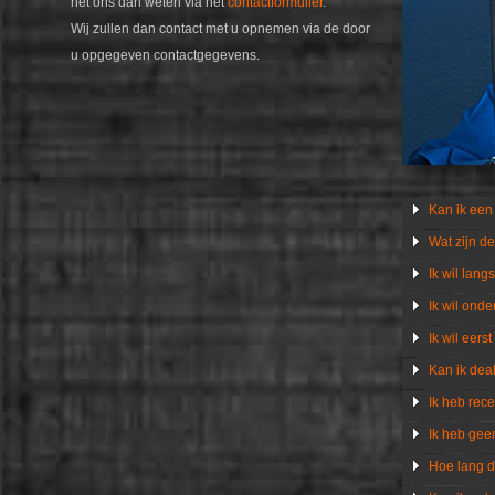
het ons dan weten via het
contactformulier
.
Wij zullen dan contact met u opnemen via de door
u opgegeven contactgegevens.
Kan ik een
Wat zijn d
Ik wil lan
Ik wil ond
Ik wil eers
Kan ik deal
Ik heb rec
Ik heb gee
Hoe lang du