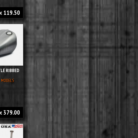
119.50
€
LE RIBBED
B MODELS
379.00
€