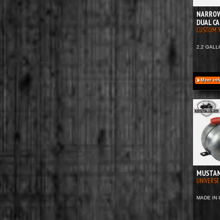
NARROW
DUAL C
CUSTOM 
2,2 GALL
Meer inf
MUSTAN
UNIVERSE
MADE IN 