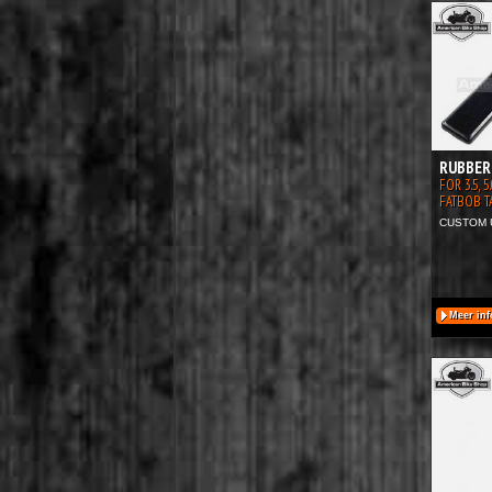
RUBBER
FOR 3.5, 
FATBOB T
CUSTOM 
Meer inf