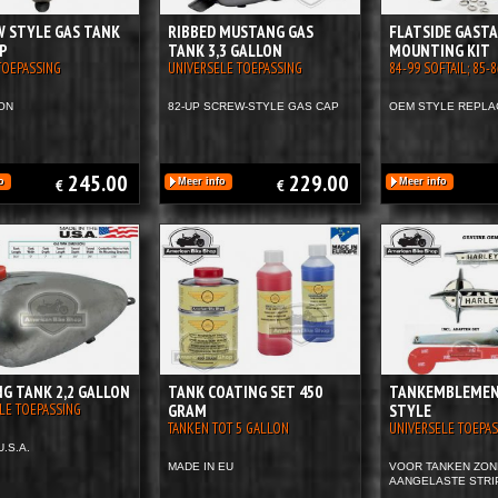
 STYLE GAS TANK
RIBBED MUSTANG GAS
FLATSIDE GAST
AP
TANK 3,3 GALLON
MOUNTING KIT
TOEPASSING
UNIVERSELE TOEPASSING
84-99 SOFTAIL; 85-
ON
82-UP SCREW-STYLE GAS CAP
OEM STYLE REPL
245.00
229.00
o
€
Meer info
€
Meer info
G TANK 2,2 GALLON
TANK COATING SET 450
TANKEMBLEMEN
LE TOEPASSING
GRAM
STYLE
TANKEN TOT 5 GALLON
UNIVERSELE TOEPAS
U.S.A.
MADE IN EU
VOOR TANKEN ZO
AANGELASTE STRI