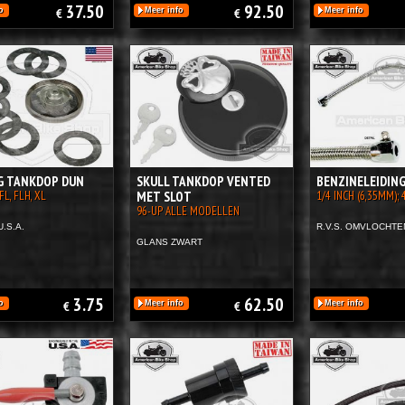
37.50
92.50
o
€
Meer info
€
Meer info
G TANKDOP DUN
SKULL TANKDOP VENTED
BENZINELEIDING
FL, FLH, XL
MET SLOT
1/4 INCH (6,35MM);
96-UP ALLE MODELLEN
U.S.A.
R.V.S. OMVLOCHTE
GLANS ZWART
3.75
62.50
o
€
Meer info
€
Meer info