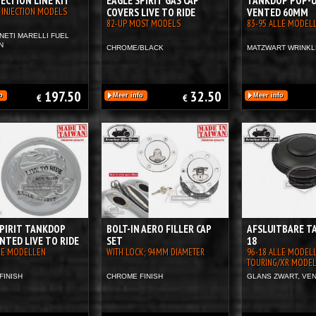
JECTION LINE KIT
EAGLE SPIRIT GAS CAP
TANKDOP POP-U
T INJECTION MODELS
COVERS LIVE TO RIDE
VENTED 60MM
82-UP MOST MODELS
83-95 ALLE MODEL
NETI MARELLI FUEL
N
CHROME/BLACK
MATZWART WRINKL
197.50
32.50
o
€
Meer info
€
Meer info
SPIRIT TANKDOP
BOLT-IN AERO FILLER CAP
AFSLUITBARE T
NTED LIVE TO RIDE
SET
18
LE MODELLEN
WITH LOCK; 94MM DIAMETER
96-18 ALLE MODELLE
TOURING/XR MODEL
FINISH
CHROME FINISH
GLANS ZWART, VE