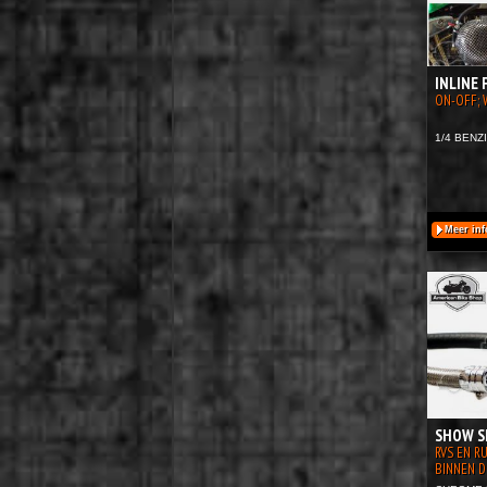
INLINE 
ON-OFF; 
1/4 BENZ
Meer inf
SHOW S
RVS EN R
BINNEN D