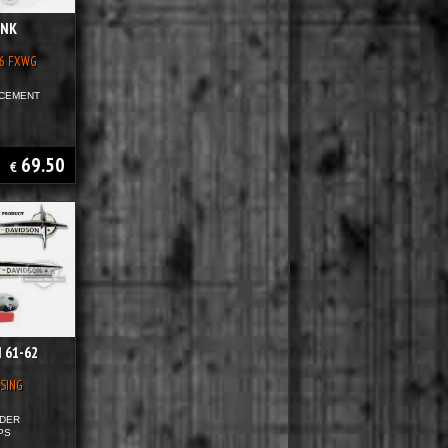
ANK
86 FXWG
ACEMENT
69.50
€
 61-62
SING
NDER
PS