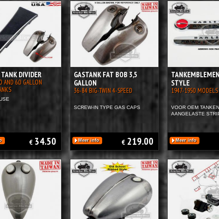
 TANK DIVIDER
GASTANK FAT BOB 3,5
TANKEMBLEMEN 
5.0 AND 6.0 GALLON
GALLON
STYLE
ANKS
36-84 BIG-TWIN 4-SPEED
1947-1950 MODELS
USE
SCREW-IN TYPE GAS CAPS
VOOR OEM TANKEN
AANGELASTE STRI
34.50
219.00
o
€
Meer info
€
Meer info