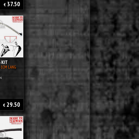
37.50
€
 KIT
 41CM LANG
N
29.50
€