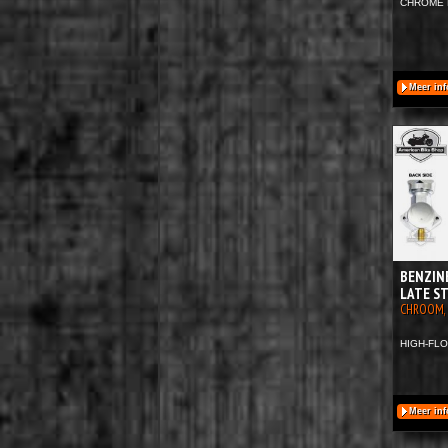
CHROME 
Meer inf
BENZIN
LATE S
CHROOM, 
HIGH-FLO
Meer inf