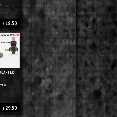
G
18.50
€
 ADAPTER
STAAL
29.50
€