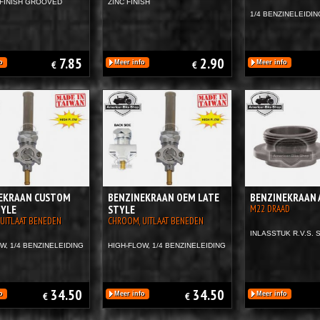
FINISH GROOVED
ZINC FINISH
1/4 BENZINELEIDIN
7.85
2.90
o
€
Meer info
€
Meer info
EKRAAN CUSTOM
BENZINEKRAAN OEM LATE
BENZINEKRAAN
TYLE
STYLE
M22 DRAAD
UITLAAT BENEDEN
CHROOM, UITLAAT BENEDEN
INLASSTUK R.V.S. 
W, 1/4 BENZINELEIDING
HIGH-FLOW, 1/4 BENZINELEIDING
34.50
34.50
o
€
Meer info
€
Meer info