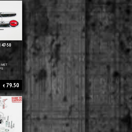
47-50
 MET
PS
79.50
€