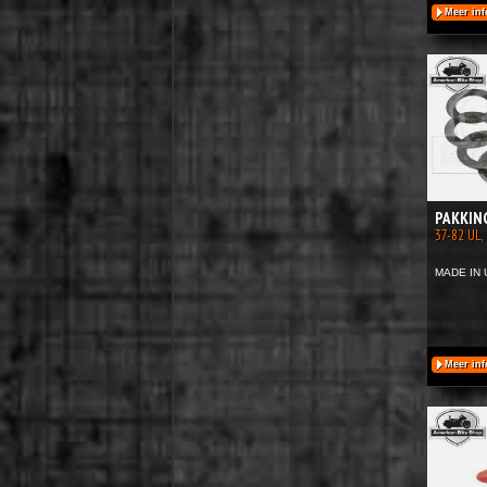
Meer inf
PAKKIN
37-82 UL, 
MADE IN 
Meer inf