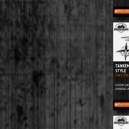
Meer inf
TANKEM
STYLE
1961-19
VOOR OE
AANGELA
Meer inf