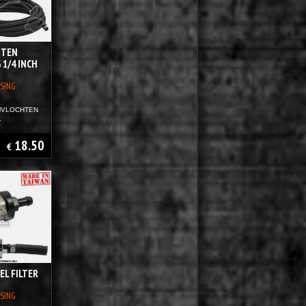
HTEN
 1/4 INCH
SING
MVLOCHTEN
.
18.50
€
EL FILTER
SING