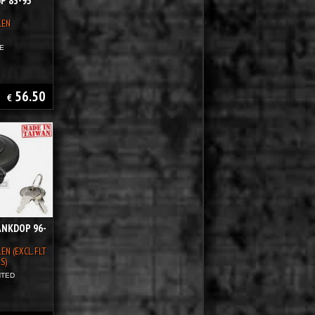
P 83-95
LEN
E
56.50
€
ANKDOP 96-
N (EXCL. FLT
S)
NTED