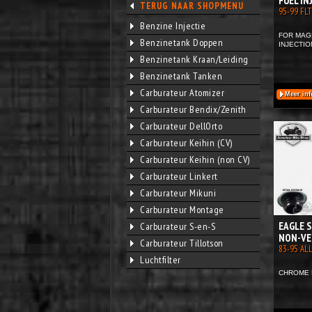
FUEL IN
TERUG NAAR SHOPMENU
95-99 FL
Benzine Injectie
FOR MAG
Benzinetank Doppen
INJECTIO
Benzinetank Kraan/Leiding
Benzinetank Tanken
Carburateur Atomizer
Meer inf
Carburateur Bendix/Zenith
Carburateur DellOrto
Carburateur Keihin (CV)
Carburateur Keihin (non CV)
Carburateur Linkert
Carburateur Mikuni
Carburateur Montage
EAGLE 
Carburateur S-en-S
NON-VE
Carburateur Tillotson
83-95 AL
Luchtfilter
CHROME 