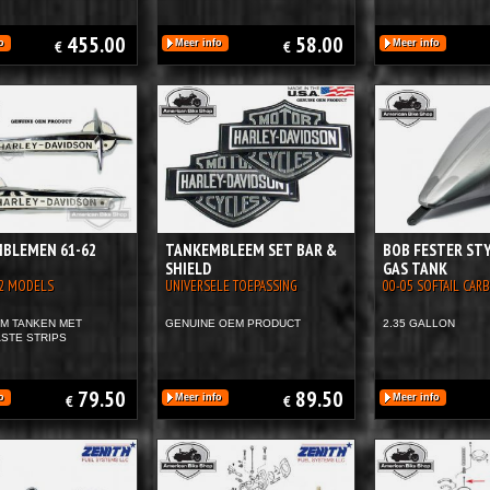
455.00
58.00
o
€
Meer info
€
Meer info
BLEMEN 61-62
TANKEMBLEEM SET BAR &
BOB FESTER STY
SHIELD
GAS TANK
62 MODELS
UNIVERSELE TOEPASSING
00-05 SOFTAIL CAR
M TANKEN MET
GENUINE OEM PRODUCT
2.35 GALLON
STE STRIPS
79.50
89.50
o
€
Meer info
€
Meer info