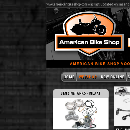
www.americanbikeshop.com was last updated on: maand
AMERICAN BIKE SHOP VOO
HOME
WEBSHOP
NEW ONLINE
B
BENZINETANKS - INLAAT