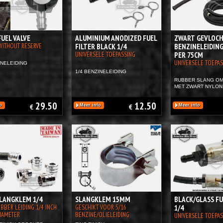
FUEL VALVE
ALUMINIUM ANODIZED FUEL
ZWART GEVLOC
WITHOUT RESERVE
FILTER BLACK 1/4
BENZINELEIDING
UNIVERSELE TOEPASSING
PER 75CM
UNIVERSELE TOEPAS
INELEIDING
1/4 BENZINELEIDING
RUBBER SLANG O
MET ZWART NYLON
29.50
12.50
o
€
Meer info
€
Meer info
LANGKLEM 1/4
SLANGKLEM 15MM
BLACK/GLASS FU
UBBER LEIDING 1/4 INCH
GESCHIKT VOOR 5/16
1/4
IAMETER
BENZINE/OLIELEIDING
UNIVERSELE TOEPAS