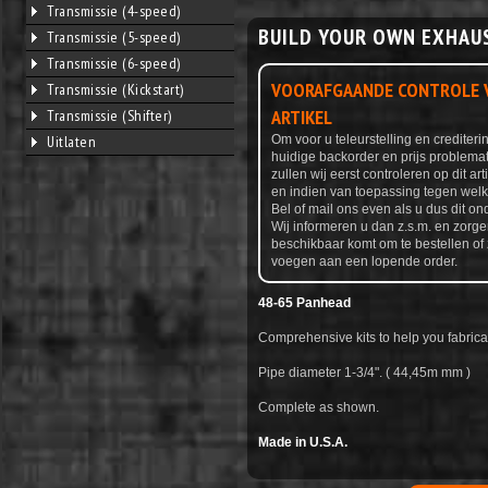
Transmissie (4-speed)
BUILD YOUR OWN EXHAU
Transmissie (5-speed)
Transmissie (6-speed)
VOORAFGAANDE CONTROLE V
Transmissie (Kickstart)
ARTIKEL
Transmissie (Shifter)
Uitlaten
Om voor u teleurstelling en credite
huidige backorder en prijs problemat
zullen wij eerst controleren op dit ar
en indien van toepassing tegen welke
Bel of mail ons even als u dus dit ond
Wij informeren u dan z.s.m. en zorge
beschikbaar komt om te bestellen of 
voegen aan een lopende order.
48-65 Panhead
Comprehensive kits to help you fabric
Pipe diameter 1-3/4". ( 44,45m mm )
Complete as shown.
Made in U.S.A.