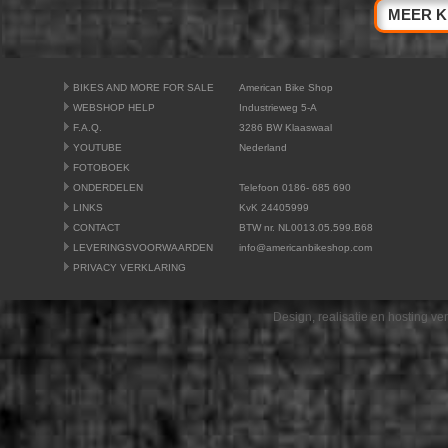
MEER K
BIKES AND MORE FOR SALE
American Bike Shop
WEBSHOP HELP
Industrieweg 5-A
F.A.Q.
3286 BW Klaaswaal
YOUTUBE
Nederland
FOTOBOEK
ONDERDELEN
Telefoon 0186- 685 690
LINKS
KvK 24405999
CONTACT
BTW nr. NL0013.05.599.B68
LEVERINGSVOORWAARDEN
info@americanbikeshop.com
PRIVACY VERKLARING
Design, realisatie en hosting v