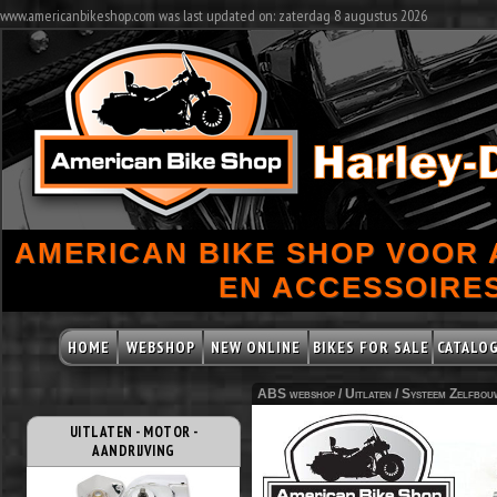
www.americanbikeshop.com was last updated on: zaterdag 8 augustus 2026
AMERICAN BIKE SHOP VOOR
EN ACCESSOIRES
HOME
WEBSHOP
NEW ONLINE
BIKES FOR SALE
CATALO
ABS webshop /
Uitlaten
/
Systeem Zelfbou
UITLATEN - MOTOR -
AANDRIJVING